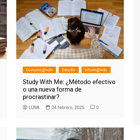
Comunic@ndo
Estudio
Inform@ndo
Study With Me: ¿Método efectivo
o una nueva forma de
procrastinar?
LUNA
24 febrero, 2025
0