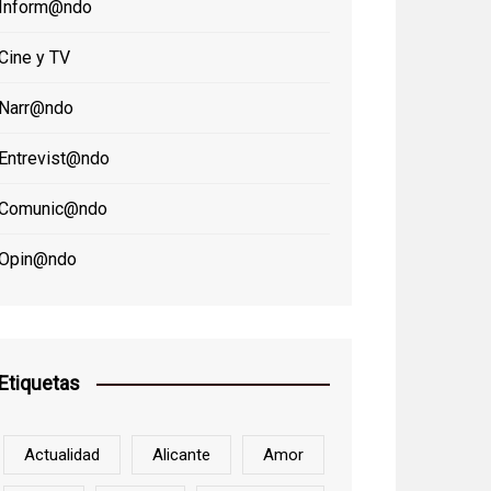
Inform@ndo
Cine y TV
Narr@ndo
Entrevist@ndo
Comunic@ndo
Opin@ndo
Etiquetas
Actualidad
Alicante
Amor