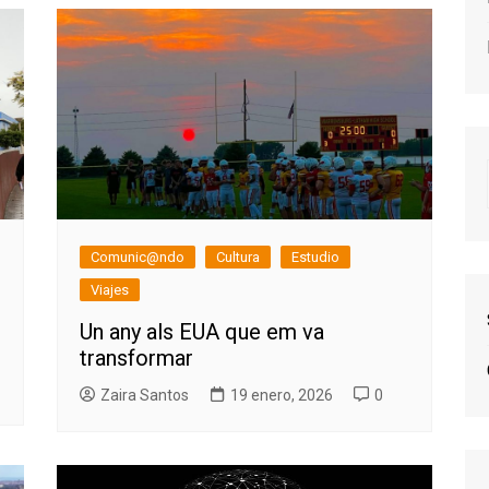
Comunic@ndo
Cultura
Estudio
Viajes
Un any als EUA que em va
transformar
Zaira Santos
19 enero, 2026
0