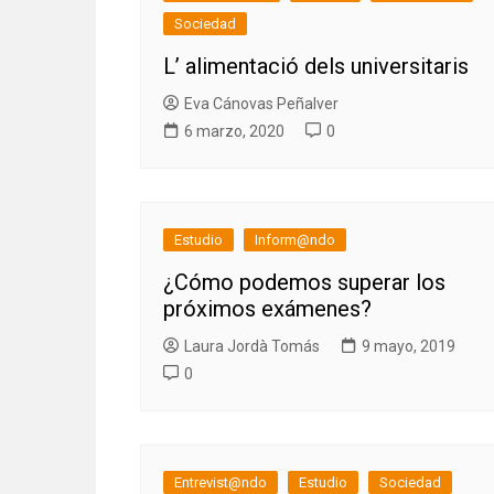
Sociedad
L’ alimentació dels universitaris
Eva Cánovas Peñalver
6 marzo, 2020
0
Estudio
Inform@ndo
¿Cómo podemos superar los
próximos exámenes?
Laura Jordà Tomás
9 mayo, 2019
0
Entrevist@ndo
Estudio
Sociedad