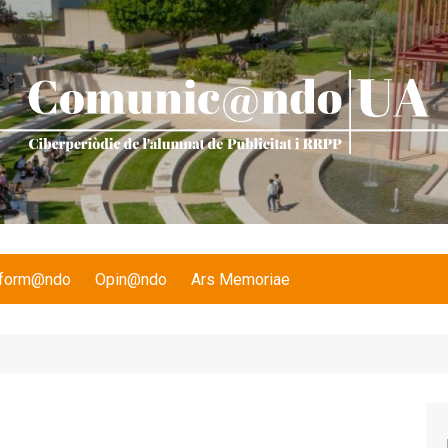
nform@ndo
Opin@ndo
Ars Memoriae