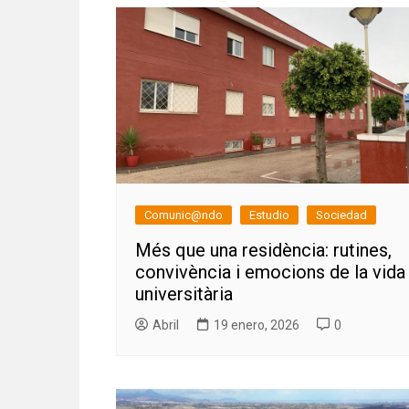
Comunic@ndo
Estudio
Sociedad
Més que una residència: rutines,
convivència i emocions de la vida
universitària
Abril
19 enero, 2026
0