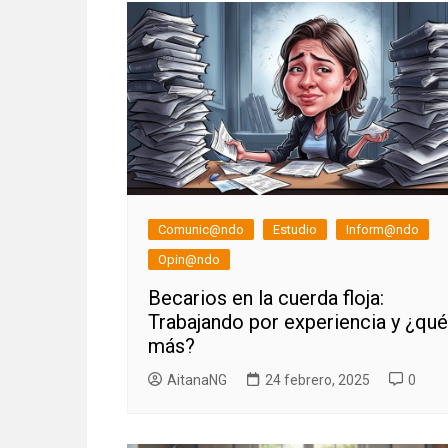
Comunic@ndo
Estudio
Inform@ndo
Opin@ndo
Becarios en la cuerda floja:
Trabajando por experiencia y ¿qué
más?
AitanaNG
24 febrero, 2025
0