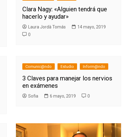
Clara Nagy: «Alguien tendrá que
hacerlo y ayudar»
Laura Jordà Tomás
14 mayo, 2019
0
Comunic@ndo
Estudio
Inform@ndo
3 Claves para manejar los nervios
en exámenes
Sofia
6 mayo, 2019
0