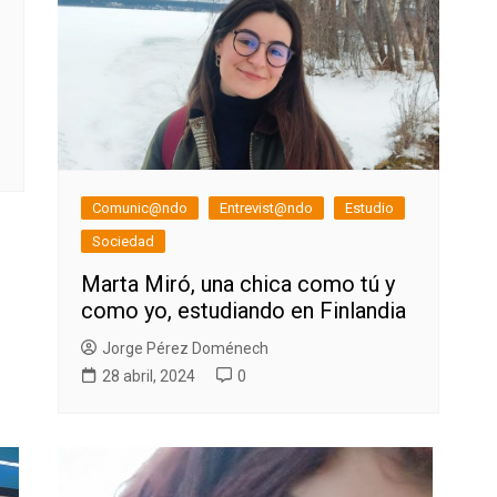
Comunic@ndo
Entrevist@ndo
Estudio
Sociedad
Marta Miró, una chica como tú y
como yo, estudiando en Finlandia
Jorge Pérez Doménech
28 abril, 2024
0