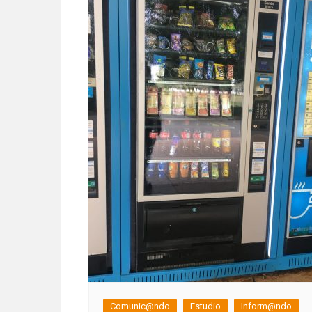
Comunic@ndo
Estudio
Inform@ndo