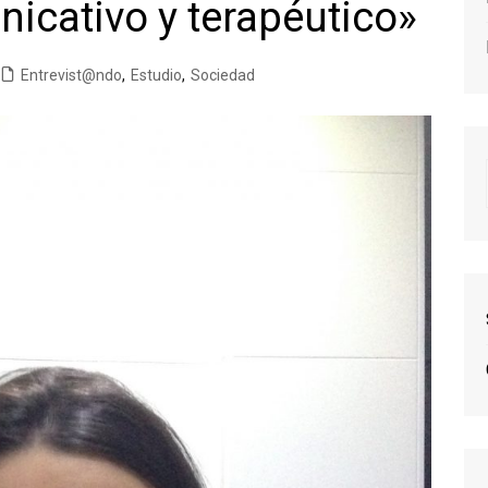
icativo y terapéutico»
Entrevist@ndo
,
Estudio
,
Sociedad