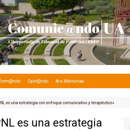
nform@ndo
Opin@ndo
Ars Memoriae
PNL es una estrategia con enfoque comunicativo y terapéutico»
PNL es una estrategia