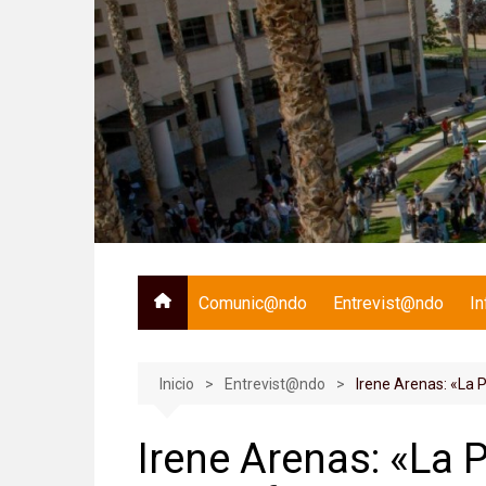
Saltar
al
contenido
Comunic@ndo
Entrevist@ndo
I
Inicio
Entrevist@ndo
Irene Arenas: «La 
Irene Arenas: «La 