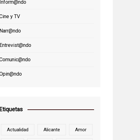
Inform@ndo
Cine y TV
Narr@ndo
Entrevist@ndo
Comunic@ndo
Opin@ndo
Etiquetas
Actualidad
Alicante
Amor