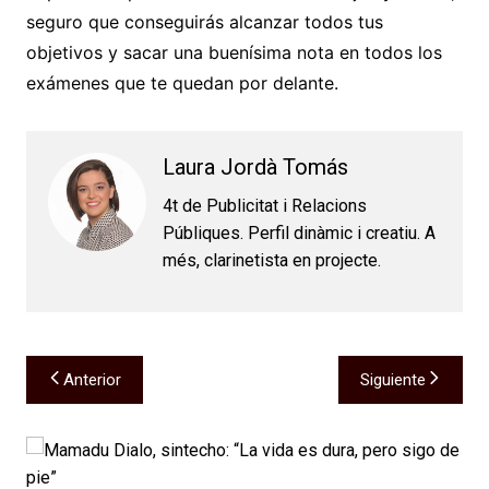
seguro que conseguirás alcanzar todos tus
objetivos y sacar una buenísima nota en todos los
exámenes que te quedan por delante.
Laura Jordà Tomás
4t de Publicitat i Relacions
Públiques. Perfil dinàmic i creatiu. A
més, clarinetista en projecte.
Navegación
Anterior
Siguiente
de
entradas