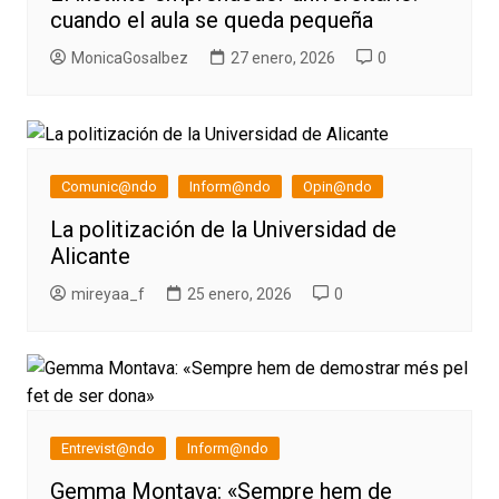
cuando el aula se queda pequeña
MonicaGosalbez
27 enero, 2026
0
Comunic@ndo
Inform@ndo
Opin@ndo
La politización de la Universidad de
Alicante
mireyaa_f
25 enero, 2026
0
Entrevist@ndo
Inform@ndo
Gemma Montava: «Sempre hem de