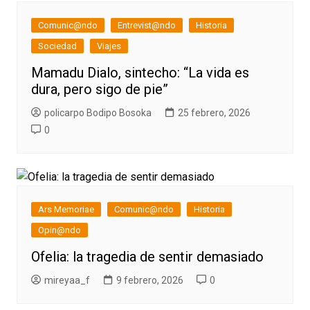
Comunic@ndo
Entrevist@ndo
Historia
Sociedad
Viajes
Mamadu Dialo, sintecho: “La vida es
dura, pero sigo de pie”
policarpo Bodipo Bosoka
25 febrero, 2026
0
Ars Memoriae
Comunic@ndo
Historia
Opin@ndo
Ofelia: la tragedia de sentir demasiado
mireyaa_f
9 febrero, 2026
0