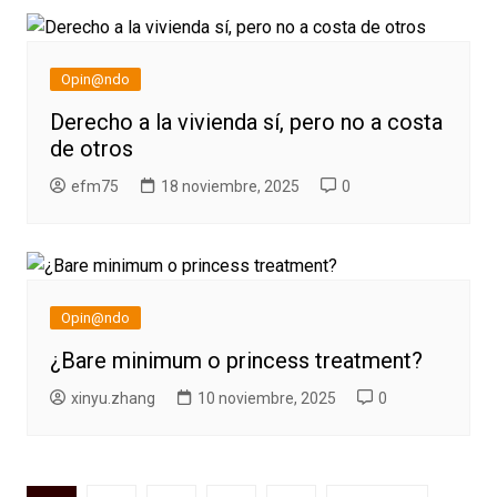
Opin@ndo
Derecho a la vivienda sí, pero no a costa
de otros
efm75
18 noviembre, 2025
0
Opin@ndo
¿Bare minimum o princess treatment?
xinyu.zhang
10 noviembre, 2025
0