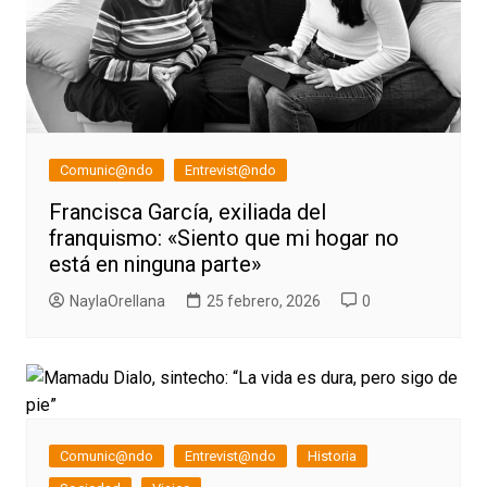
Comunic@ndo
Entrevist@ndo
Francisca García, exiliada del
franquismo: «Siento que mi hogar no
está en ninguna parte»
NaylaOrellana
25 febrero, 2026
0
Comunic@ndo
Entrevist@ndo
Historia