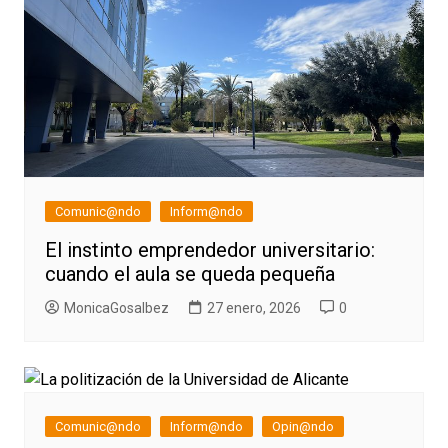
Comunic@ndo
Inform@ndo
El instinto emprendedor universitario:
cuando el aula se queda pequeña
MonicaGosalbez
27 enero, 2026
0
Comunic@ndo
Inform@ndo
Opin@ndo