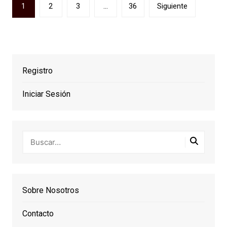
Paginación
1
2
3
…
36
Siguiente
de
entradas
Registro
Iniciar Sesión
Sobre Nosotros
Contacto