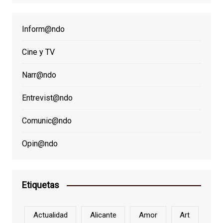
Inform@ndo
Cine y TV
Narr@ndo
Entrevist@ndo
Comunic@ndo
Opin@ndo
Etiquetas
Actualidad
Alicante
Amor
Art