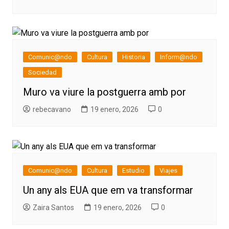
Comunic@ndo
Cultura
Historia
Inform@ndo
Sociedad
Muro va viure la postguerra amb por
rebecavano
19 enero, 2026
0
Comunic@ndo
Cultura
Estudio
Viajes
Un any als EUA que em va transformar
Zaira Santos
19 enero, 2026
0