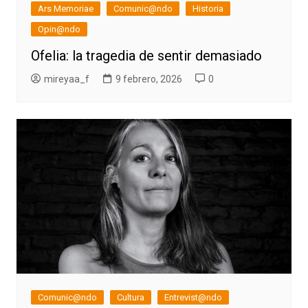
Ars Memoriae
Comunic@ndo
Historia
Opin@ndo
Ofelia: la tragedia de sentir demasiado
mireyaa_f
9 febrero, 2026
0
Comunic@ndo
Cultura
Entrevist@ndo