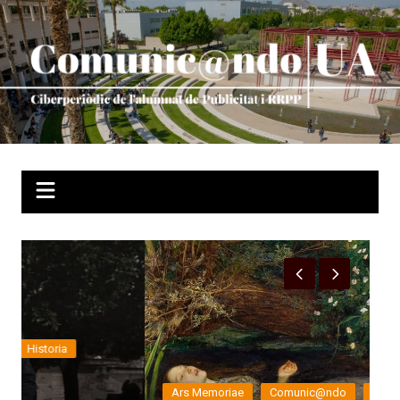
Saltar
al
contenido
F
Ars Memoriae
Comunic@ndo
Historia