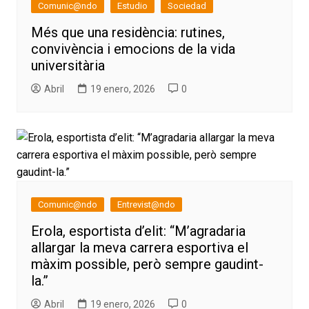
Comunic@ndo
Estudio
Sociedad
Més que una residència: rutines,
convivència i emocions de la vida
universitària
Abril
19 enero, 2026
0
Comunic@ndo
Entrevist@ndo
Erola, esportista d’elit: “M’agradaria
allargar la meva carrera esportiva el
màxim possible, però sempre gaudint-
la.”
Abril
19 enero, 2026
0