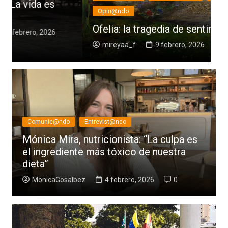
t
Opin@ndo
e
Ofelia: la tragedia de sentir demasiado
s
mireyaa_f
9 febrero, 2026
0
Comunic@ndo
Entrevist@ndo
Mónica Mira, nutricionista: “La culpa es
el ingrediente más tóxico de nuestra
dieta”
MonicaGosalbez
4 febrero, 2026
0