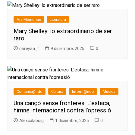
Ars Memoriae
Literatura
Mary Shelley: lo extraordinario de ser
raro
mireyaa_f
9 diciembre, 2025
0
Comunic@ndo
Cultura
Inform@ndo
Música
Una cançó sense fronteres: L’estaca,
himne internacional contra l’opressió
Alexcalabuig
1 diciembre, 2025
0