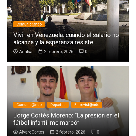
Comunic@ndo
Vivir en Venezuela: cuando el salario no
alcanza y la esperanza resiste
AnaIsa
2 febrero, 2026
0
Comunic@ndo
Deportes
Entrevist@ndo
Jorge Cortés Moreno: “La presión en el
fútbol infantil me marcó”
AlvaroCortes
2 febrero, 2026
0