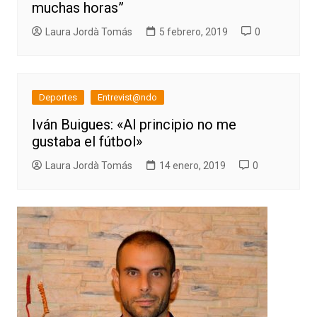
muchas horas”
Laura Jordà Tomás
5 febrero, 2019
0
Deportes
Entrevist@ndo
Iván Buigues: «Al principio no me
gustaba el fútbol»
Laura Jordà Tomás
14 enero, 2019
0