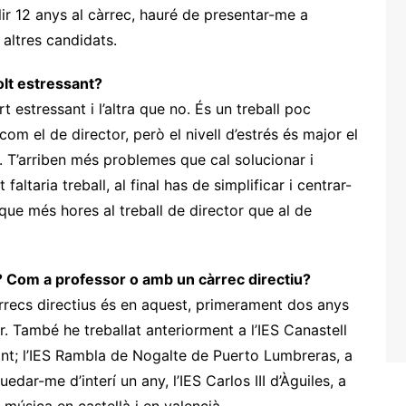
r 12 anys al càrrec, hauré de presentar-me a
altres candidats.
olt estressant?
t estressant i l’altra que no. És un treball poc
com el de director, però el nivell d’estrés és major el
c. T’arriben més problemes que cal solucionar i
faltaria treball, al final has de simplificar i centrar-
ique més hores al treball de director que al de
s? Com a professor o amb un càrrec directiu?
càrrecs directius és en aquest, primerament dos anys
r. També he treballat anteriorment a l’IES Canastell
ant; l’IES Rambla de Nogalte de Puerto Lumbreras, a
edar-me d’interí un any, l’IES Carlos III d’Àguiles, a