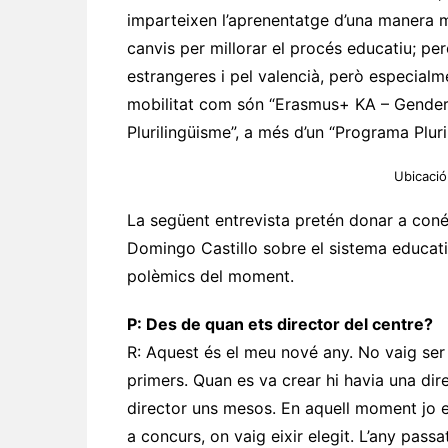
imparteixen l’aprenentatge d’una manera mé
canvis per millorar el procés educatiu; per
estrangeres i pel valencià, però especial
mobilitat com són “Erasmus+ KA – Gender 
Plurilingüisme”, a més d’un “Programa Pluri
Ubicació
La següent entrevista pretén donar a conéixe
Domingo Castillo sobre el sistema educat
polèmics del moment.
P: Des de quan ets director del centre?
R: Aquest és el meu nové any. No vaig ser el
primers. Quan es va crear hi havia una dir
director uns mesos. En aquell moment jo e
a concurs, on vaig eixir elegit. L’any pas