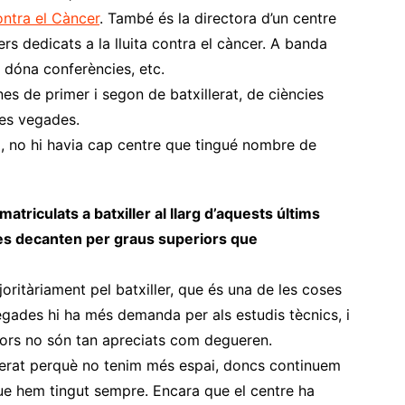
ontra el Càncer
. També és la directora d’un centre
rs dedicats a la lluita contra el càncer. A banda
 dóna conferències, etc.
s de primer i segon de batxillerat, de ciències
res vegades.
, no hi havia cap centre que tingué nombre de
atriculats a batxiller al llarg d’aquests últims
s decanten per graus superiors que
ritàriament pel batxiller, que és una de les coses
gades hi ha més demanda per als estudis tècnics, i
eriors no són tan apreciats com degueren.
lerat perquè no tenim més espai, doncs continuem
que hem tingut sempre. Encara que el centre ha