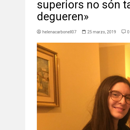
superiors no són t
degueren»
helenacarbonell07
25 marzo, 2019
0