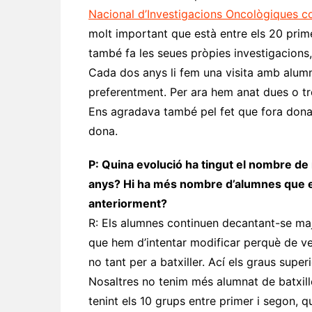
Nacional d’Investigacions Oncològiques c
molt important que està entre els 20 prime
també fa les seues pròpies investigacions,
Cada dos anys li fem una visita amb alumne
preferentment. Per ara hem anat dues o t
Ens agradava també pel fet que fora dona
dona.
P: Quina evolució ha tingut el nombre de m
anys? Hi ha més nombre d’alumnes que e
anteriorment?
R: Els alumnes continuen decantant-se majo
que hem d’intentar modificar perquè de ve
no tant per a batxiller. Ací els graus sup
Nosaltres no tenim més alumnat de batxil
tenint els 10 grups entre primer i segon, 