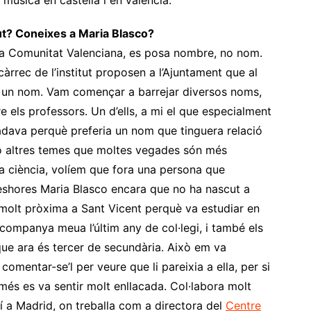
música en castellà i en valencià.
tut? Coneixes a Maria Blasco?
 a la Comunitat Valenciana, es posa nombre, no nom.
àrrec de l’institut proposen a l’Ajuntament que al
a un nom. Vam començar a barrejar diversos noms,
e els professors. Un d’ells, a mi el que especialment
adava perquè preferia un nom que tinguera relació
 o altres temes que moltes vegades són més
a ciència, volíem que fora una persona que
eshores Maria Blasco encara que no ha nascut a
 molt pròxima a Sant Vicent perquè va estudiar en
r companya meua l’últim any de col·legi, i també els
ue ara és tercer de secundària. Això em va
omentar-se’l per veure que li pareixia a ella, per si
a més es va sentir molt enllacada. Col·labora molt
llí a Madrid, on treballa com a directora del
Centre