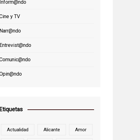
Inform@ndo
Cine y TV
Narr@ndo
Entrevist@ndo
Comunic@ndo
Opin@ndo
Etiquetas
Actualidad
Alicante
Amor