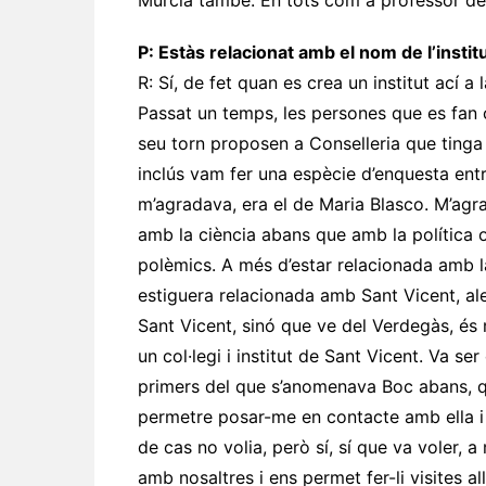
Múrcia també. En tots com a professor de 
P: Estàs relacionat amb el nom de l’insti
R: Sí, de fet quan es crea un institut ací
Passat un temps, les persones que es fan c
seu torn proposen a Conselleria que ting
inclús vam fer una espècie d’enquesta entr
m’agradava, era el de Maria Blasco. M’agr
amb la ciència abans que amb la política
polèmics. A més d’estar relacionada amb l
estiguera relacionada amb Sant Vicent, al
Sant Vicent, sinó que ve del Verdegàs, és
un col·legi i institut de Sant Vicent. Va se
primers del que s’anomenava Boc abans, q
permetre posar-me en contacte amb ella i c
de cas no volia, però sí, sí que va voler, 
amb nosaltres i ens permet fer-li visites a