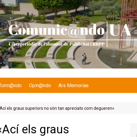
nform@ndo
Opin@ndo
Ars Memoriae
«Ací els graus superiors no són tan apreciats com degueren»
«Ací els graus