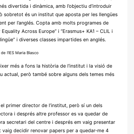
s divertida i dinàmica, amb l’objectiu d’introduir
ò sobretot és un institut que aposta per les llengües
ment per l’anglés. Copta amb molts programes de
Equality Across Europe” i “Erasmus+ KA1 – CLIL i
lingüe” i diverses classes impartides en anglés.
 de l’IES Maria Blasco
r més a fons la història de l’institut i la visió de
iu actual, però també sobre alguns dels temes més
 primer director de l’institut, però sí un dels
ectora i després altre professor es va quedar de
ra secretari del centre i després em vaig presentar
sat vaig decidir renovar papers per a quedar-me 4