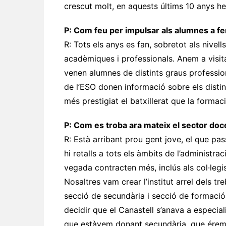
crescut molt, en aquests últims 10 anys h
P: Com feu per impulsar als alumnes a fe
R: Tots els anys es fan, sobretot als nivel
acadèmiques i professionals. Anem a visitar
venen alumnes de distints graus professio
de l’ESO donen informació sobre els distint
més prestigiat el batxillerat que la formac
P: Com es troba ara mateix el sector doce
R: Està arribant prou gent jove, el que pa
hi retalls a tots els àmbits de l’administ
vegada contracten més, inclús als col·legis,
Nosaltres vam crear l’institut arrel dels tre
secció de secundària i secció de formaci
decidir que el Canastell s’anava a especial
que estàvem donant secundària, que érem 