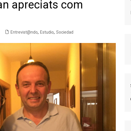
an apreciats com
Entrevist@ndo
,
Estudio
,
Sociedad