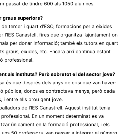
em passat de tindre 600 als 1050 alumnes.
r graus superiors?
ls de tercer i quart d’ESO, formacions per a eixides
 l’IES Canastell, fires que organitza l’ajuntament on
nals per donar informació; també els tutors en quart
s graus, eixides, etc. Encara així continua estant
ió professional.
nt als instituts? Però sobretot el del sector jove?
ssa és que després dels anys de crisi que van haver-
ració pública, doncs es contractava menys, però cada
 i entre ells prou gent jove.
balladors de l’IES Canastrell. Aquest institut tenia
ó professional. En un moment determinat es va
itzar únicament en la formació professional, i els
uns 50 professors, van passar a integrar el número