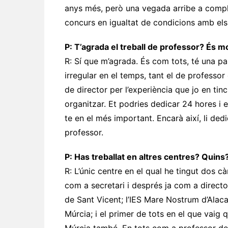
anys més, però una vegada arribe a compli
concurs en igualtat de condicions amb els 
P: T’agrada el treball de professor? És m
R: Sí que m’agrada. És com tots, té una par
irregular en el temps, tant el de professor 
de director per l’experiència que jo en tin
organitzar. Et podries dedicar 24 hores i et 
te en el més important. Encarà així, li ded
professor.
P: Has treballat en altres centres? Quin
R: L’únic centre en el qual he tingut dos 
com a secretari i després ja com a directo
de Sant Vicent; l’IES Mare Nostrum d’Alac
Múrcia; i el primer de tots en el que vaig qu