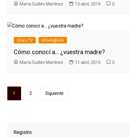
Marta Guillén Martínez
13 abril, 2014
0
Cine y TV
Inform@ndo
Cómo conocí a… ¿vuestra madre?
Marta Guillén Martínez
11 abril, 2014
0
Paginación
1
2
Siguiente
de
entradas
Registro