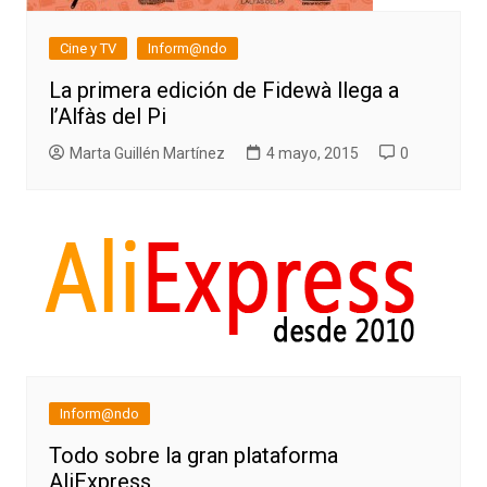
Cine y TV
Inform@ndo
La primera edición de Fidewà llega a
l’Alfàs del Pi
Marta Guillén Martínez
4 mayo, 2015
0
Inform@ndo
Todo sobre la gran plataforma
AliExpress