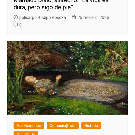
Mamadu Dialo, sintecho: “La vida es
dura, pero sigo de pie”
policarpo Bodipo Bosoka
25 febrero, 2026
0
Ars Memoriae
Comunic@ndo
Historia
Opin@ndo