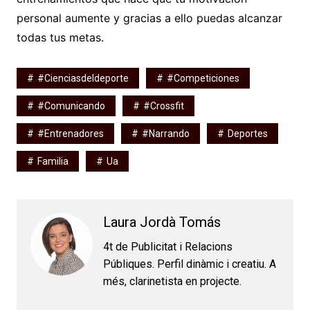
personal aumente y gracias a ello puedas alcanzar
todas tus metas.
#cienciasdeldeporte
#competiciones
#comunicando
#crossfit
#entrenadores
#narrando
Deportes
Familia
Ua
Laura Jordà Tomás
4t de Publicitat i Relacions
Públiques. Perfil dinàmic i creatiu. A
més, clarinetista en projecte.