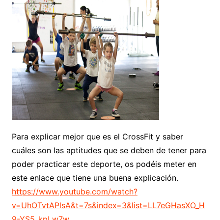
Para explicar mejor que es el CrossFit y saber
cuáles son las aptitudes que se deben de tener para
poder practicar este deporte, os podéis meter en
este enlace que tiene una buena explicación.
https://www.youtube.com/watch?
v=UhOTvtAPlsA&t=7s&index=3&list=LL7eGHasXO_H
9-YS5_kpLw7w