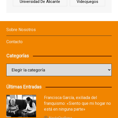
Universidad De Alicante
Videojuegos
Sobre Nosotros
Contacto
Categorías
Categorías
Últimas Entradas
Francisca García, exiliada del
franquismo: «Siento que mi hogar no
está en ninguna parte»