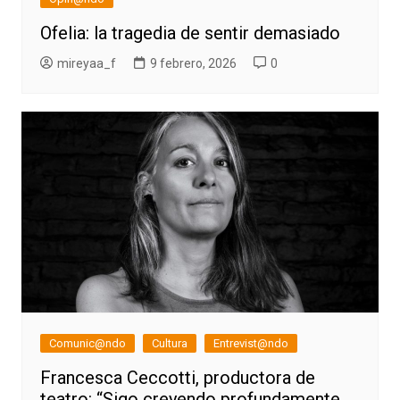
Ofelia: la tragedia de sentir demasiado
mireyaa_f
9 febrero, 2026
0
Comunic@ndo
Cultura
Entrevist@ndo
Francesca Ceccotti, productora de
teatro: “Sigo creyendo profundamente