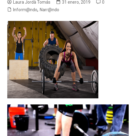
Laura Jordà Tomás
31 enero, 2019
0
Inform@ndo
,
Narr@ndo