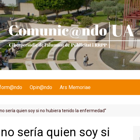
nform@ndo
Opin@ndo
Ars Memoriae
no sería quien soy si no hubiera tenido la enfermedad”
no sería quien soy si