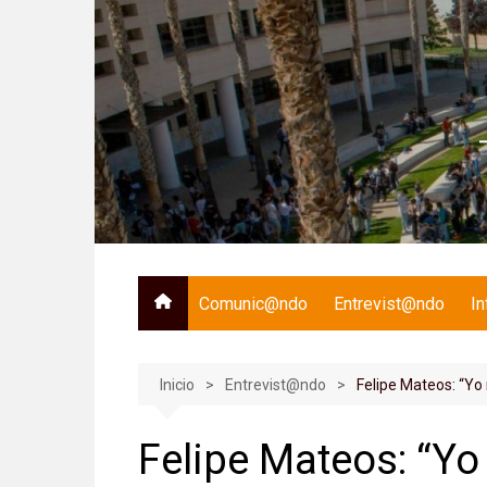
Saltar
al
contenido
Comunic@ndo
Entrevist@ndo
I
Inicio
Entrevist@ndo
Felipe Mateos: “Yo 
Felipe Mateos: “Yo 