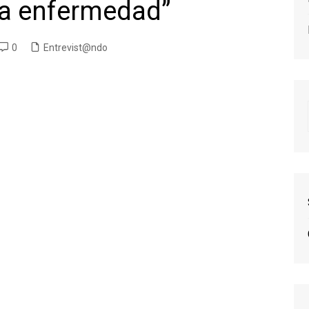
la enfermedad”
0
Entrevist@ndo