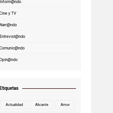
Inform@ndo
Cine y TV
Narr@ndo
Entrevist@ndo
Comunic@ndo
Opin@ndo
Etiquetas
Actualidad
Alicante
Amor