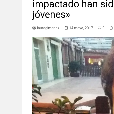
impactado han sido
jóvenes»
lauragimenez
14 mayo, 2017
0