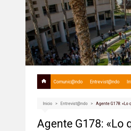
Saltar
al
contenido
Comunic@ndo
Entrevist@ndo
I
Inicio
Entrevist@ndo
Agente G178: «Lo q
Agente G178: «Lo