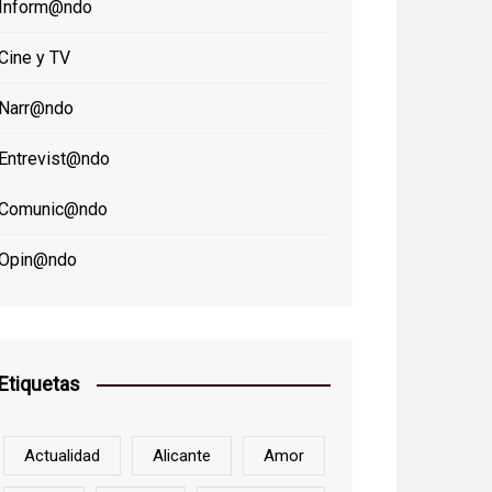
Inform@ndo
Cine y TV
Narr@ndo
Entrevist@ndo
Comunic@ndo
Opin@ndo
Etiquetas
Actualidad
Alicante
Amor