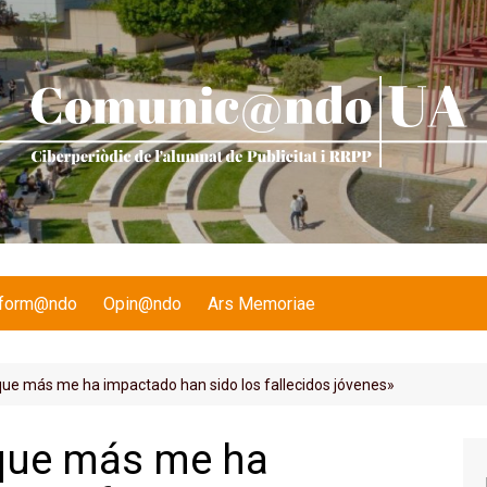
nform@ndo
Opin@ndo
Ars Memoriae
ue más me ha impactado han sido los fallecidos jóvenes»
 que más me ha