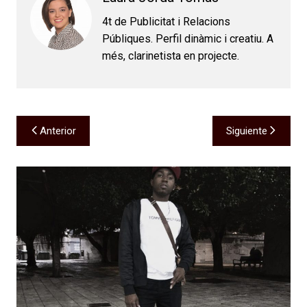
4t de Publicitat i Relacions
Públiques. Perfil dinàmic i creatiu. A
més, clarinetista en projecte.
Navegación
Anterior
Siguiente
de
entradas