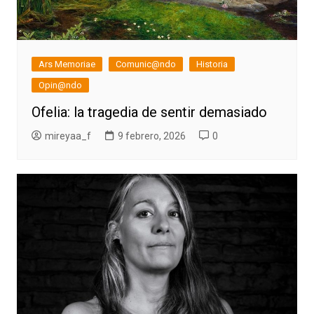
Ars Memoriae
Comunic@ndo
Historia
Opin@ndo
Ofelia: la tragedia de sentir demasiado
mireyaa_f
9 febrero, 2026
0