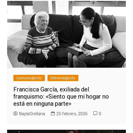
entradas
Comunic@ndo
Entrevist@ndo
Francisca García, exiliada del
franquismo: «Siento que mi hogar no
está en ninguna parte»
NaylaOrellana
25 febrero, 2026
0