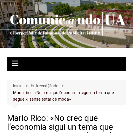
Saltar
al
contenido
Inicio
Entrevist@ndo
Mario Rico: «No crec que l’economia sigui un tema que
segueixi sense estar de moda»
Mario Rico: «No crec que
l’economia sigui un tema que