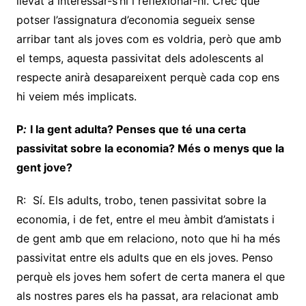
llevat a interessar-s’hi i reflexionar-hi. Crec que
potser l’assignatura d’economia segueix sense
arribar tant als joves com es voldria, però que amb
el temps, aquesta passivitat dels adolescents al
respecte anirà desapareixent perquè cada cop ens
hi veiem més implicats.
P
:
I la gent adulta? Penses que té una certa
passivitat sobre la economia? Més o menys que la
gent jove?
R: Sí. Els adults, trobo, tenen passivitat sobre la
economia, i de fet, entre el meu àmbit d’amistats i
de gent amb que em relaciono, noto que hi ha més
passivitat entre els adults que en els joves. Penso
perquè els joves hem sofert de certa manera el que
als nostres pares els ha passat, ara relacionat amb