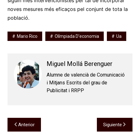
siguin més intervencionistes per tal de incorporar
noves mesures més eficaços pel conjunt de tota la
població.
Mario Rico
Olímpiada D'economia
Ua
Miguel Mollá Berenguer
Alumne de valencià de Comunicació
i Mitjans Escrits del grau de
Publicitat i RRPP
Navegación
Anterior
Siguiente
de