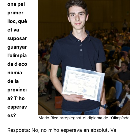
ona pel
primer
lloc, què
et va
suposar
guanyar
l’olimpía
da
d’eco
nomia
de la
provínci
a
? T’ho
esperav
es?
Mario Rico arreplegant el diploma de l’Olimpíada
Resposta: No, no m’ho esperava en absolut. Va