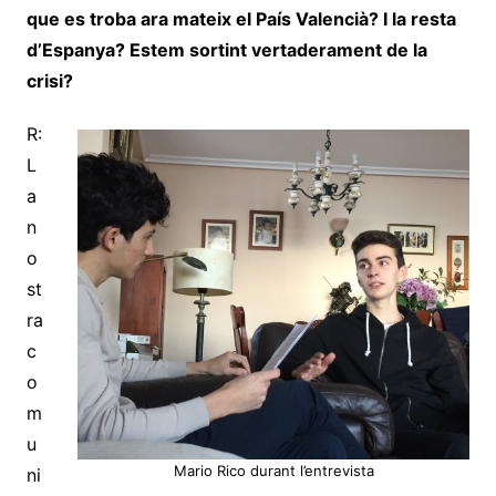
que es troba ara mateix el País Valencià? I la resta
d’Espanya? Estem sortint vertaderament de la
crisi?
R:
L
a
n
o
st
ra
c
o
m
u
Mario Rico durant l’entrevista
ni