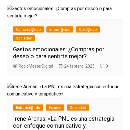
Comunic@ndo
Inform@ndo
Opin@ndo
Sociedad
Gastos emocionales: ¿Compras por
deseo o para sentirte mejor?
RocioMasterDigital
24 febrero, 2025
0
Entrevist@ndo
Estudio
Sociedad
Irene Arenas: «La PNL es una estrategia
con enfoque comunicativo y