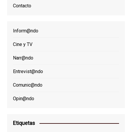
Contacto
Inform@ndo
Cine y TV
Narr@ndo
Entrevist@ndo
Comunic@ndo
Opin@ndo
Etiquetas