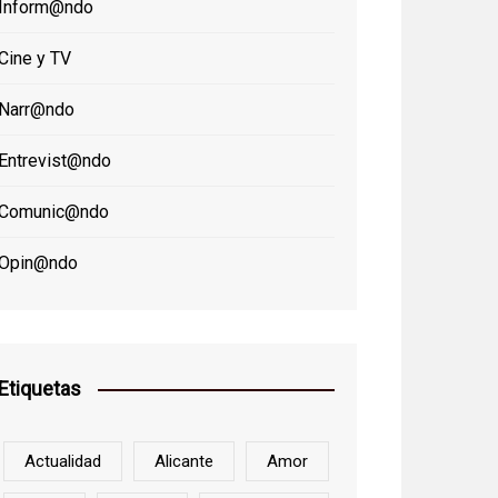
Inform@ndo
Cine y TV
Narr@ndo
Entrevist@ndo
Comunic@ndo
Opin@ndo
Etiquetas
Actualidad
Alicante
Amor