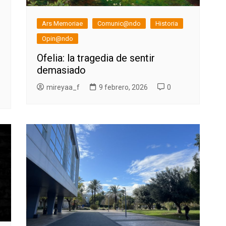
Ars Memoriae
Comunic@ndo
Historia
Opin@ndo
Ofelia: la tragedia de sentir
demasiado
mireyaa_f
9 febrero, 2026
0