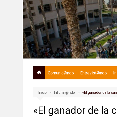
Saltar
al
contenido
Comunic@ndo
Entrevist@ndo
I
Inicio
Inform@ndo
«El ganador de la carr
«El ganador de la ca