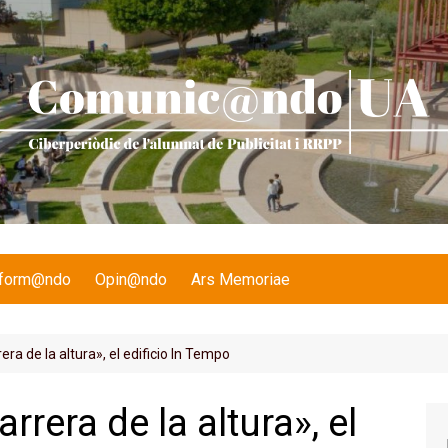
nform@ndo
Opin@ndo
Ars Memoriae
era de la altura», el edificio In Tempo
rrera de la altura», el