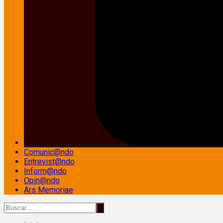
Comunic@ndo
Entrevist@ndo
Inform@ndo
Opin@ndo
Ars Memoriae