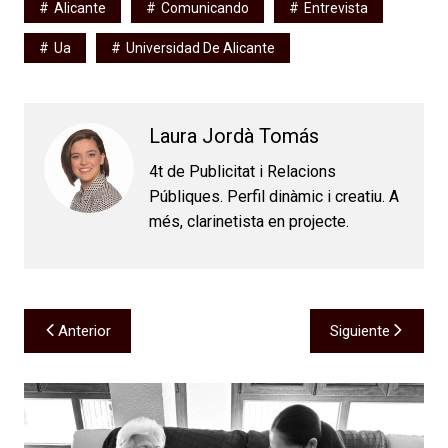
Alicante
Comunicando
Entrevista
Ua
Universidad De Alicante
Laura Jordà Tomás
4t de Publicitat i Relacions
Públiques. Perfil dinàmic i creatiu. A
més, clarinetista en projecte.
Navegación
Anterior
Siguiente
de
entradas