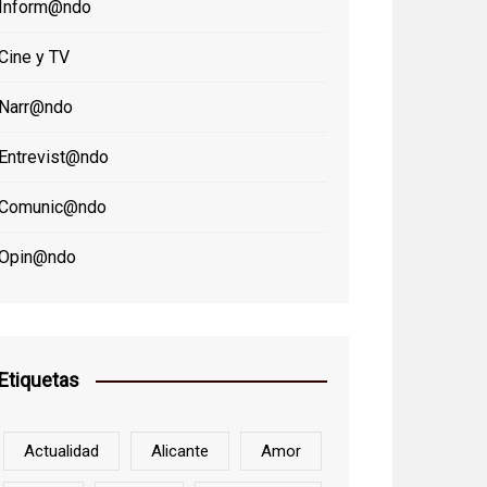
Inform@ndo
Cine y TV
Narr@ndo
Entrevist@ndo
Comunic@ndo
Opin@ndo
Etiquetas
Actualidad
Alicante
Amor