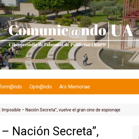
nform@ndo
Opin@ndo
Ars Memoriae
: Imposible – Nación Secreta”, vuelve el gran cine de espionaje
 – Nación Secreta”,