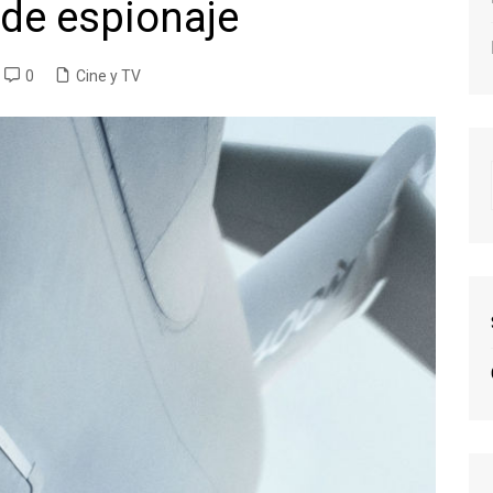
 de espionaje
0
Cine y TV