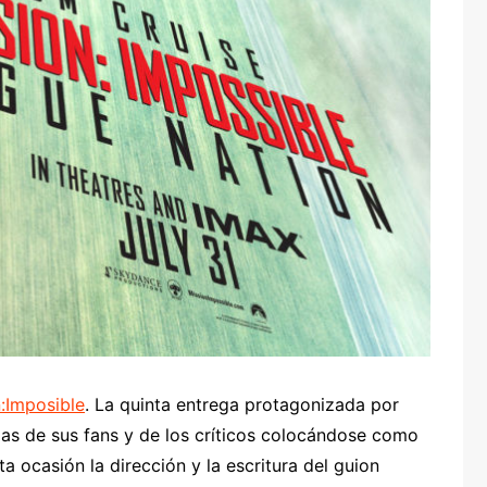
:Imposible
. La quinta entrega protagonizada por
ias de sus fans y de los críticos colocándose como
ta ocasión la dirección y la escritura del guion