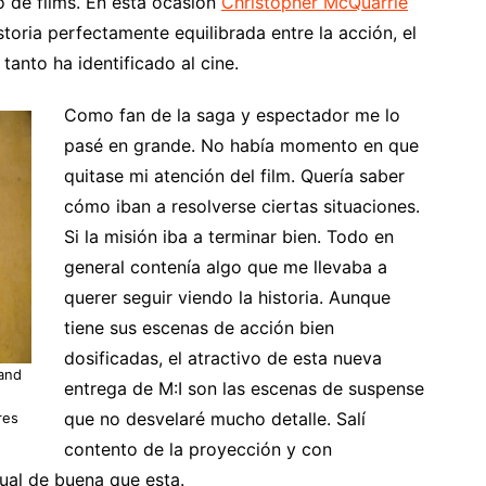
o de films. En esta ocasión
Christopher McQuarrie
toria perfectamente equilibrada entre la acción, el
tanto ha identificado al cine.
Como fan de la saga y espectador me lo
pasé en grande. No había momento en que
quitase mi atención del film. Quería saber
cómo iban a resolverse ciertas situaciones.
Si la misión iba a terminar bien. Todo en
general contenía algo que me llevaba a
querer seguir viendo la historia. Aunque
tiene sus escenas de acción bien
dosificadas, el atractivo de esta nueva
 and
entrega de M:I son las escenas de suspense
que no desvelaré mucho detalle. Salí
res
contento de la proyección y con
ual de buena que esta.