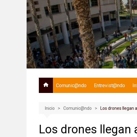
Saltar
al
contenido
Comunic@ndo
Entrevist@ndo
I
Inicio
Comunic@ndo
Los drones llegan a
Los drones llegan 