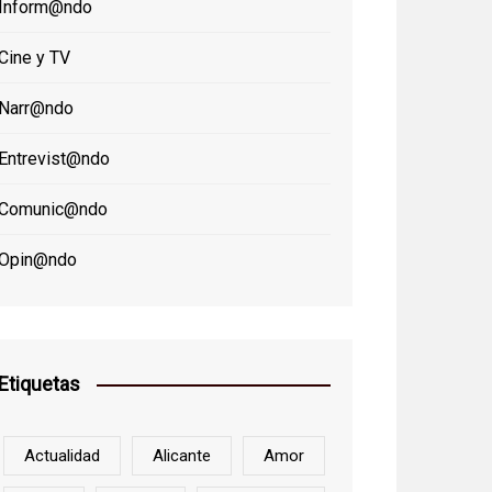
Inform@ndo
Cine y TV
Narr@ndo
Entrevist@ndo
Comunic@ndo
Opin@ndo
Etiquetas
Actualidad
Alicante
Amor