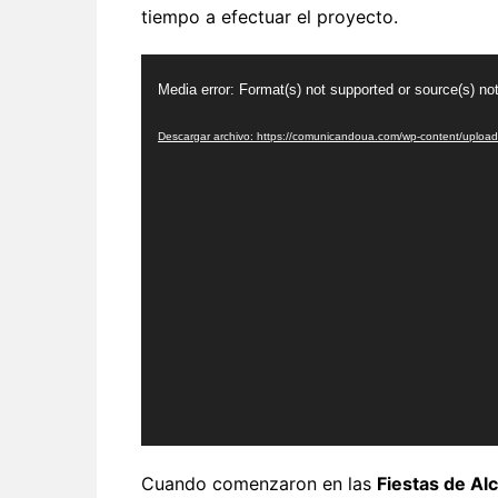
tiempo a efectuar el proyecto.
Reproductor
Media error: Format(s) not supported or source(s) no
de
vídeo
Descargar archivo: https://comunicandoua.com/wp-content/upl
Cuando comenzaron en las
Fiestas de Al