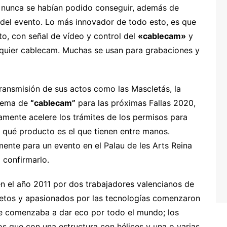
nunca se habían podido conseguir, además de
 del evento. Lo más innovador de todo esto, es que
cto, con señal de vídeo y control del
«cablecam»
y
lquier cablecam. Muchas se usan para grabaciones y
ransmisión de sus actos como las Mascletás, la
stema de
“cablecam”
para las próximas Fallas 2020,
amente acelere los trámites de los permisos para
e qué producto es el que tienen entre manos.
nte para un evento en el Palau de les Arts Reina
 confirmarlo.
el año 2011 por dos trabajadores valencianos de
ietos y apasionados por las tecnologías comenzaron
se comenzaba a dar eco por todo el mundo; los
os que con una estructura con hélices y una o varias