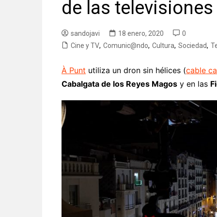
de las televisiones
sandojavi
18 enero, 2020
0
Cine y TV
,
Comunic@ndo
,
Cultura
,
Sociedad
,
T
À Punt
utiliza un dron sin hélices (
cable c
Cabalgata de los Reyes Magos
y en las
F