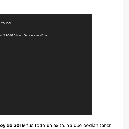
t found
oads/2020/01/Video_Bandera.mp4?_=1
coy de 2019
fue todo un éxito. Ya que podían tener