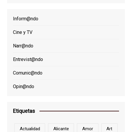
Inform@ndo
Cine y TV
Narr@ndo
Entrevist@ndo
Comunic@ndo
Opin@ndo
Etiquetas
Actualidad
Alicante
Amor
Art