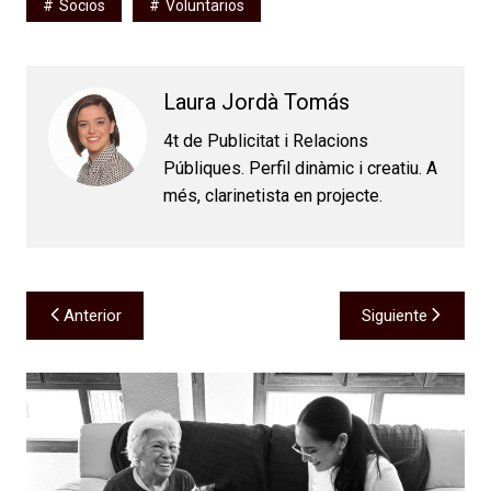
Socios
Voluntarios
Laura Jordà Tomás
4t de Publicitat i Relacions
Públiques. Perfil dinàmic i creatiu. A
més, clarinetista en projecte.
Navegación
Anterior
Siguiente
de
entradas