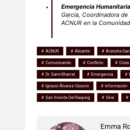
Emergencia Humanitaria
García, Coordinadora de 
ACNUR en la Comunidad 
ACNUR
Alicante
Arancha Gar
Comunicando
Conflicto
Crisis
Dr. Sami Kharrat
Emergencia
Ignacio Álvarez-Ossorio
Información
San Vicente Del Raspeig
Siria
Emma R