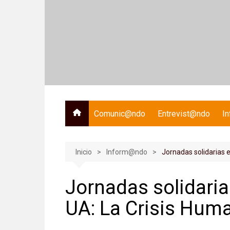
Saltar
al
contenido
Comunic@ndo
Entrevist@ndo
I
Inicio
Inform@ndo
Jornadas solidarias e
Jornadas solidaria
UA: La Crisis Human