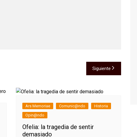
Siguiente
Ars Memoriae
Comunic@ndo
Historia
Opin@ndo
Ofelia: la tragedia de sentir
demasiado