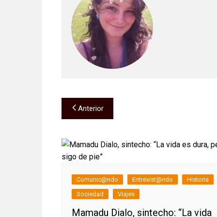
Navegación
Anterior
de
entradas
Comunic@ndo
Entrevist@ndo
Historia
Sociedad
Viajes
Mamadu Dialo, sintecho: “La vida