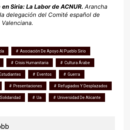
 en Siria: La Labor de ACNUR.
Arancha
la delegación del Comité español de
Valenciana.
cía
Asociación De Apoyo Al Pueblo Sirio
Crisis Humanitaria
Cultura Árabe
Estudiantes
Eventos
Guerra
Presentaciones
Refugiados Y Desplazados
Solidaridad
Ua
Universidad De Alicante
obb