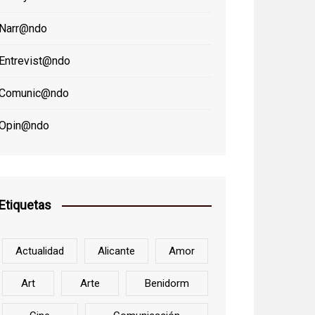
Narr@ndo
Entrevist@ndo
Comunic@ndo
Opin@ndo
Etiquetas
Actualidad
Alicante
Amor
Art
Arte
Benidorm