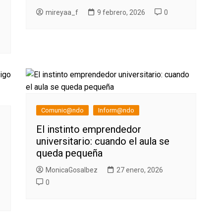
mireyaa_f
9 febrero, 2026
0
Comunic@ndo
Inform@ndo
El instinto emprendedor
universitario: cuando el aula se
queda pequeña
MonicaGosalbez
27 enero, 2026
0