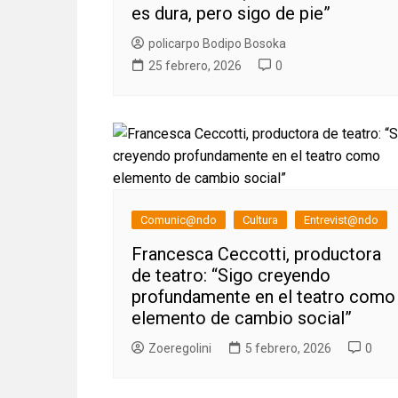
es dura, pero sigo de pie”
policarpo Bodipo Bosoka
25 febrero, 2026
0
Comunic@ndo
Cultura
Entrevist@ndo
Francesca Ceccotti, productora
de teatro: “Sigo creyendo
profundamente en el teatro como
elemento de cambio social”
Zoeregolini
5 febrero, 2026
0