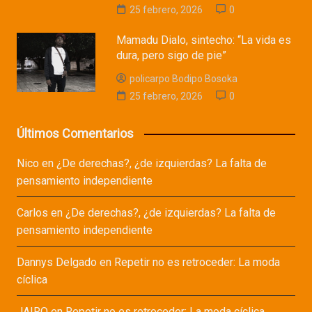
25 febrero, 2026
0
Mamadu Dialo, sintecho: “La vida es
dura, pero sigo de pie”
policarpo Bodipo Bosoka
25 febrero, 2026
0
Últimos Comentarios
Nico
en
¿De derechas?, ¿de izquierdas? La falta de
pensamiento independiente
Carlos
en
¿De derechas?, ¿de izquierdas? La falta de
pensamiento independiente
Dannys Delgado
en
Repetir no es retroceder: La moda
cíclica
JAIRO
en
Repetir no es retroceder: La moda cíclica