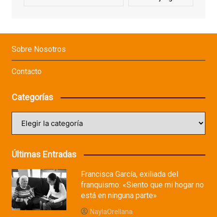
Sobre Nosotros
Contacto
Categorías
Categorías
Últimas Entradas
Francisca García, exiliada del
franquismo: «Siento que mi hogar no
está en ninguna parte»
NaylaOrellana