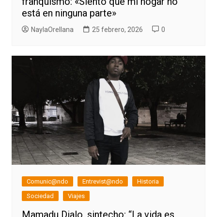
franquismo: «Siento que mi hogar no
está en ninguna parte»
NaylaOrellana
25 febrero, 2026
0
Comunic@ndo
Entrevist@ndo
Historia
Sociedad
Viajes
Mamadu Dialo, sintecho: “La vida es