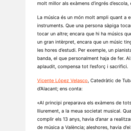
molt millor als exàmens d’ingrés d’escola, c
La música és un món molt ampli quant a esp
instruments. Que una persona sàpiga toca
tocar un altre; encara que hi ha músics qu
un gran intèrpret, encara que un músic ting
les hores d’estudi. Per exemple, un pianist
banda, el que personalment haja de fer. Aix
aplaudit, compensa tot l’esforç i sacrifici.
Vicente López Velasco
, Catedràtic de Tu
d’Alacant; ens conta:
«Al principi preparava els exàmens de tots
lliurement, a la meua societat musical. Qu
complir els 13 anys, havia d’anar a realitza
de música a València; aleshores, havia d’ei