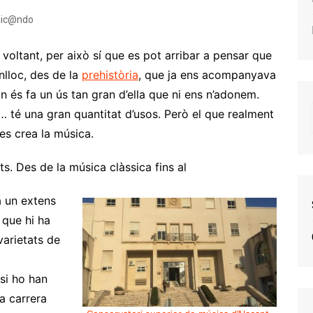
ic@ndo
 voltant, per això sí que es pot arribar a pensar que
nlloc, des de la
prehistòria
, que ja ens acompanyava
 on és fa un ús tan gran d’ella que ni ens n’adonem.
et… té una gran quantitat d’usos. Però el que realment
es crea la música.
s. Des de la música clàssica fins al
a un extens
 que hi ha
varietats de
 si ho han
a carrera