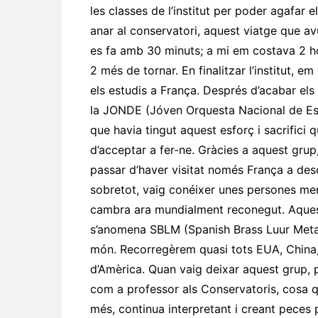
les classes de l’institut per poder agafar el
anar al conservatori, aquest viatge que a
es fa amb 30 minuts; a mi em costava 2 ho
2 més de tornar. En finalitzar l’institut, e
els estudis a França. Després d’acabar els
la
JONDE
(
Jóven
Orques
ta
Nacional de Es
que havia tingut aquest esforç i sacrifici
d’acceptar a fer-ne. Gràcies a aquest gru
passar d’haver visitat només França a des
sobretot, vaig conéixer unes persones mer
cambra ara mundialment reconegut. Aque
s’anomena
SBLM
(
Spanish
Brass
Luur
Metal
món.
Recorregèrem
quasi tots EUA,
China
d’Amèrica. Quan vaig deixar aquest grup,
com a professor als Conservatoris, cosa q
més, continua interpretant i creant peces 