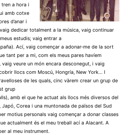
 tren a hora i
vui amb cotxe
res d’anar i
m vaig dedicar totalment a la música, vaig continuar
 meus estudis; vaig entrar a
paña). Ací, vaig començar a adonar-me de la sort
 que tant per a mi, com els meus pares havíem
p, vaig veure un món encara desconegut, i vaig
cobrir llocs com
Moscú
,
Hongría
,
New
York… I
avelloses de les quals, cinc vàrem crear un grup de
st grup
ls), amb el que he actuat als llocs més diversos del
, Japó, Corea i una muntonada de països del Sud
 per motius personals vaig començar a donar classes
ue actualment és el meu treball ací a Alacant. A
per al meu instrument.