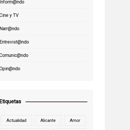
Inform@ndo
Cine y TV
Narr@ndo
Entrevist@ndo
Comunic@ndo
Opin@ndo
Etiquetas
Actualidad
Alicante
Amor