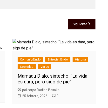
Siguiente
Comunic@ndo
Entrevist@ndo
Historia
Sociedad
Viajes
Mamadu Dialo, sintecho: “La vida
es dura, pero sigo de pie”
policarpo Bodipo Bosoka
25 febrero, 2026
0