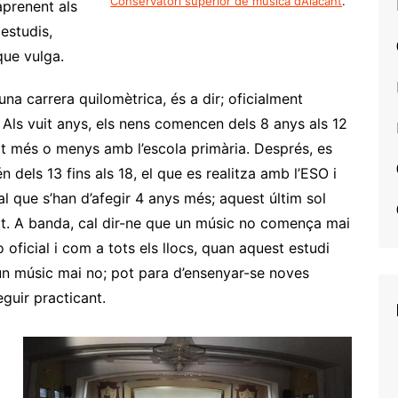
Conservatori superior de música d’Alacant
.
aprenent als
 estudis,
que vulga.
una carrera quilomètrica, és a dir; oficialment
 Als vuit anys, els nens comencen dels 8 anys als 12
t més o menys amb l’escola primària. Després, es
dels 13 fins als 18, el que es realitza amb l’ESO i
r, al que s’han d’afegir 4 anys més; aquest últim sol
tat. A banda, cal dir-ne que un músic no comença mai
oficial i com a tots els llocs, quan aquest estudi
, un músic mai no; pot para d’ensenyar-se noves
eguir practicant.