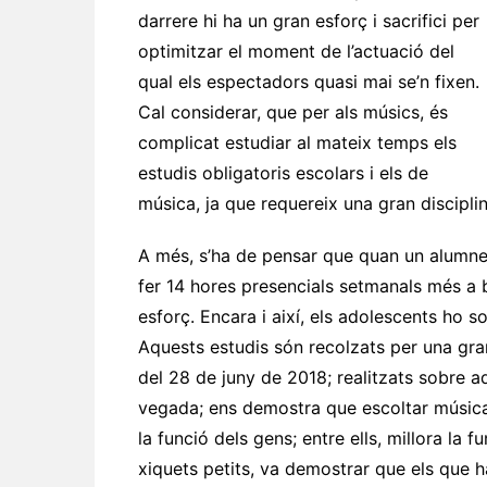
darrere hi ha un gran esforç i sacrifici per
optimitzar el moment de l’actuació del
qual els espectadors quasi mai se’n fixen.
Cal considerar, que per als músics, és
complicat estudiar al mateix temps els
estudis obligatoris escolars i els de
música, ja que requereix una gran disciplin
A més, s’ha de pensar que quan un alumne c
fer 14 hores presencials setmanals més a ban
esforç. Encara i així, els adolescents ho 
Aquests estudis són recolzats per una gran
del 28 de juny de 2018; realitzats sobre aqu
vegada; ens demostra que escoltar música e
la funció dels gens; entre ells, millora la 
xiquets petits, va demostrar que els que 