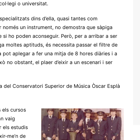
ol·legi o universitat.
ecialitzats dins d’ella, quasi tantes com
r només un instrument, no demostra que sàpiga
e si ho poden aconseguir. Però, per a arribar a ser
a moltes aptituds, és necessita passar el filtre de
a pot aplegar a fer una mitja de 8 hores diàries i a
ò no obstant, el plaer d’eixir a un escenari i ser
ba del Conservatori Superior de Música Òscar Esplà
 els cursos
an vaig
r els estudis
xir-me’n de