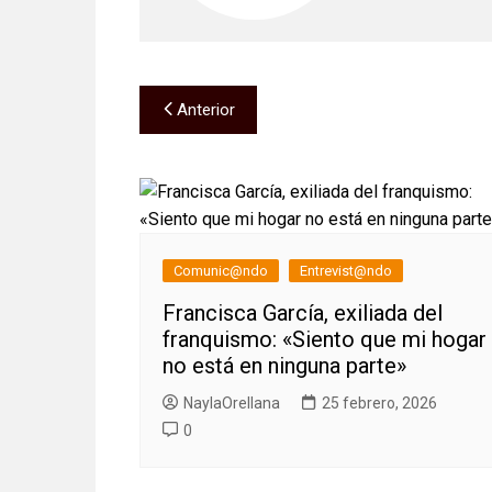
Navegación
Anterior
de
entradas
Comunic@ndo
Entrevist@ndo
Francisca García, exiliada del
franquismo: «Siento que mi hogar
no está en ninguna parte»
NaylaOrellana
25 febrero, 2026
0