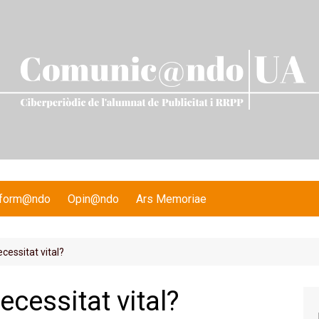
nform@ndo
Opin@ndo
Ars Memoriae
cessitat vital?
cessitat vital?