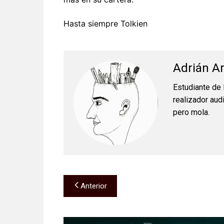
Hasta siempre Tolkien
Adrián Ar
Estudiante de 
realizador aud
pero mola.
Navegación
Anterior
de
entradas