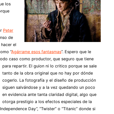
ue los
orque
or
Peter
anso de
 hacer el
como “
Agárrame esos fantasmas
”. Espero que le
n todo caso como productor, que seguro que tiene
para
repartir. El guion ni lo critico porque se sale
tanto de la obra original que no hay por dónde
cogerlo. La fotografía y el diseño de producción
siguen salvándose y a la vez quedando un poco
en evidencia ante tanta claridad digital, algo que
otorga prestigio a los efectos especiales de la
Independence Day”, “Twister” o “Titanic” donde si