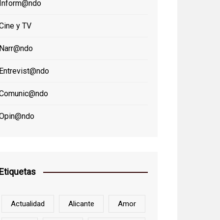
Inform@ndo
Cine y TV
Narr@ndo
Entrevist@ndo
Comunic@ndo
Opin@ndo
Etiquetas
Actualidad
Alicante
Amor