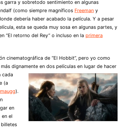
ás garra y sobretodo sentimiento en algunas
andalf (como siempre magníficos
Freeman
y
donde debería haber acabado la película. Y a pesar
película, esta se queda muy sosa en algunas partes, y
n “El retorno del Rey” o incluso en la
primera
ión cinematográfica de “El Hobbit”, pero yo como
 más dignamente en dos películas en lugar de hacer
n cada
e (a
Smaugg
).
an
ugar en
 en el
billetes