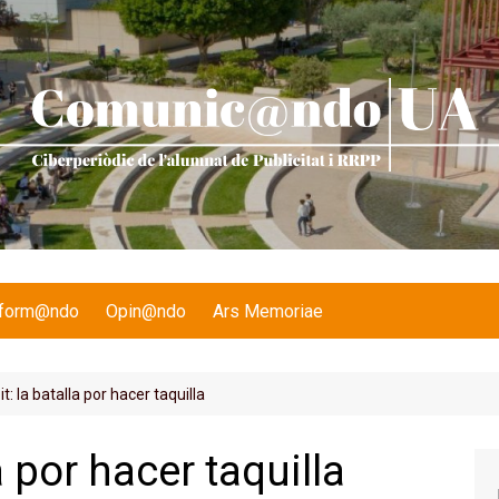
nform@ndo
Opin@ndo
Ars Memoriae
t: la batalla por hacer taquilla
a por hacer taquilla