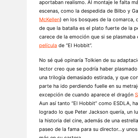
aportaban realismo. Al montaje le falta m
escenas, como la despedida de Bilbo y G
McKellen
) en los bosques de la comarca, 
de que la batalla es el plato fuerte de la 
carece de la emoción que si se plasmaba e
película
de “El Hobbit”.
No sé qué opinaría Tolkien de su adaptac
lector creo que se podría haber plasmado
una trilogía demasiado estirada, y que co
parte ha ido perdiendo fuelle en su metraj
excepción de cuando aparece el dragón
Aun así tanto “El Hobbit” como ESDLA, h
logrado lo que Peter Jackson quería, un l
la historia del cine, además de una estrella
paseo de la fama para su director…y unos 
más en su cartera.