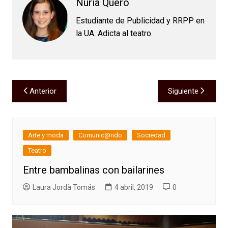
Nuria Quero
Estudiante de Publicidad y RRPP en
la UA. Adicta al teatro.
Navegación
Anterior
Siguiente
de
entradas
Arte y moda
Comunic@ndo
Sociedad
Teatro
Entre bambalinas con bailarines
Laura Jordà Tomás
4 abril, 2019
0