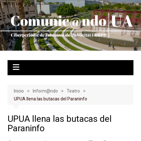
Saltar
al
contenido
Inicio
Inform@ndo
Teatro
UPUA llena las butacas del Paraninfo
UPUA llena las butacas del
Paraninfo