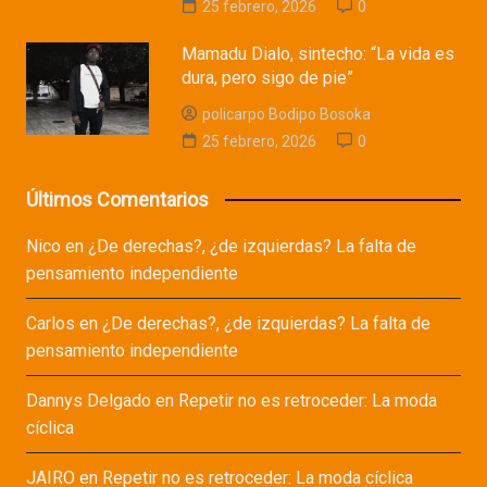
25 febrero, 2026
0
Mamadu Dialo, sintecho: “La vida es
dura, pero sigo de pie”
policarpo Bodipo Bosoka
25 febrero, 2026
0
Últimos Comentarios
Nico
en
¿De derechas?, ¿de izquierdas? La falta de
pensamiento independiente
Carlos
en
¿De derechas?, ¿de izquierdas? La falta de
pensamiento independiente
Dannys Delgado
en
Repetir no es retroceder: La moda
cíclica
JAIRO
en
Repetir no es retroceder: La moda cíclica