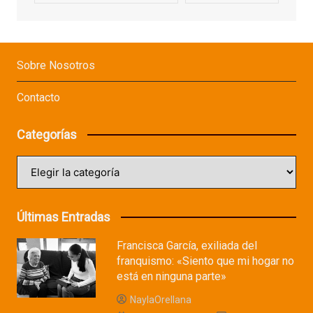
Sobre Nosotros
Contacto
Categorías
Categorías
Últimas Entradas
Francisca García, exiliada del
franquismo: «Siento que mi hogar no
está en ninguna parte»
NaylaOrellana