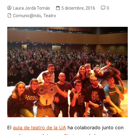
Laura Jordà Tomás
5 diciembre, 2016
0
Comunic@ndo
,
Teatro
El
aula de teatro de la UA
ha colaborado junto con