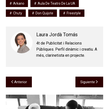
Arkano
Aula De Teatro De La UA
Chuty
Don Quijote
Freestyle
Laura Jordà Tomás
4t de Publicitat i Relacions
Públiques. Perfil dinàmic i creatiu. A
més, clarinetista en projecte.
Navegación
Anterior
Siguiente
de
entradas