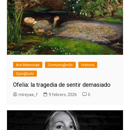
Ars Memoriae
Comunic@ndo
Historia
Opin@ndo
Ofelia: la tragedia de sentir demasiado
mireyaa_f
9 febrero, 2026
0