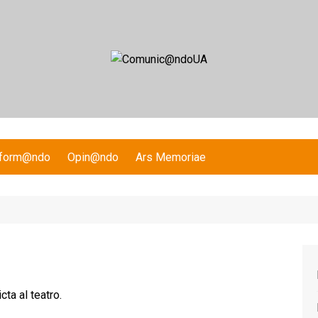
nform@ndo
Opin@ndo
Ars Memoriae
ta al teatro.