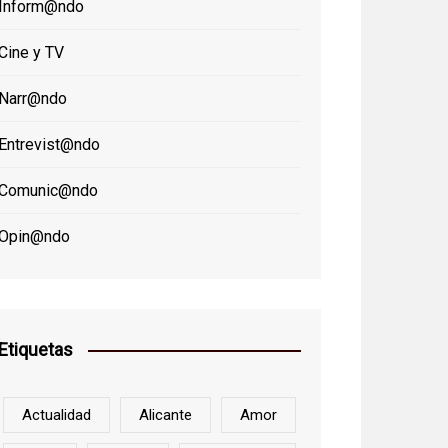
Inform@ndo
Cine y TV
Narr@ndo
Entrevist@ndo
Comunic@ndo
Opin@ndo
Etiquetas
Actualidad
Alicante
Amor