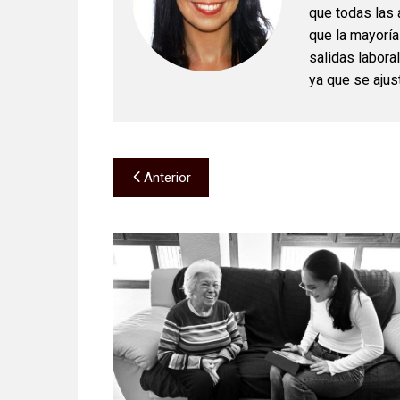
que todas las 
que la mayoría
salidas labora
ya que se ajus
Navegación
Anterior
de
entradas