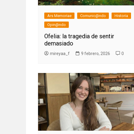
Ars Memoriae
Comunic@ndo
Historia
Opin@ndo
Ofelia: la tragedia de sentir
demasiado
mireyaa_f
9 febrero, 2026
0