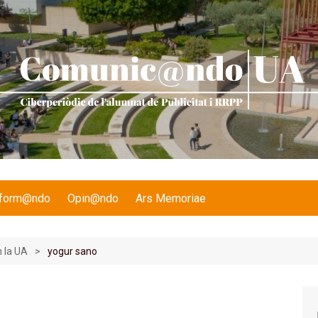
nform@ndo
Opin@ndo
Ars Memoriae
 la UA
yogur sano