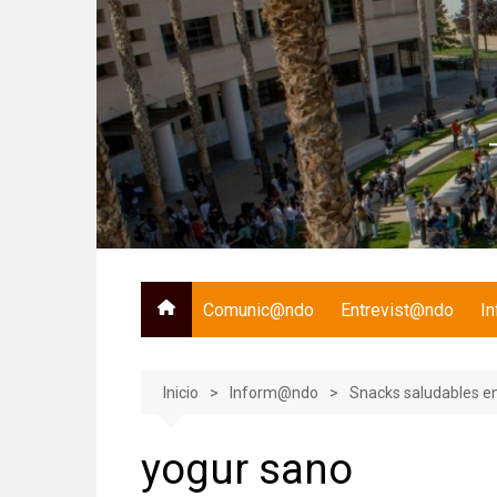
Saltar
al
contenido
Comunic@ndo
Entrevist@ndo
I
Inicio
Inform@ndo
Snacks saludables en
yogur sano