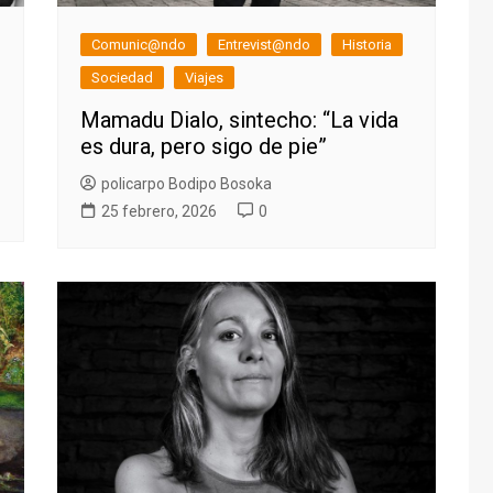
Comunic@ndo
Entrevist@ndo
Historia
Sociedad
Viajes
Mamadu Dialo, sintecho: “La vida
es dura, pero sigo de pie”
policarpo Bodipo Bosoka
25 febrero, 2026
0