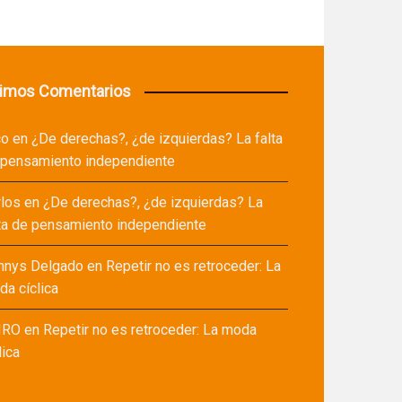
timos Comentarios
co
en
¿De derechas?, ¿de izquierdas? La falta
 pensamiento independiente
rlos
en
¿De derechas?, ¿de izquierdas? La
ta de pensamiento independiente
nnys Delgado
en
Repetir no es retroceder: La
a cíclica
IRO
en
Repetir no es retroceder: La moda
lica