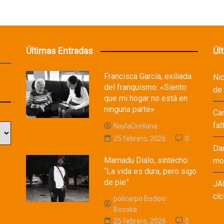
Últimas Entradas
Úl
Francisca García, exiliada
Ni
del franquismo: «Siento
de
que mi hogar no está en
ninguna parte»
Ca
fal
NaylaOrellana
25 febrero, 2026
0
Da
Mamadu Dialo, sintecho:
mod
“La vida es dura, pero sigo
de pie”
JA
cíc
policarpo Bodipo
Bosoka
25 febrero, 2026
0