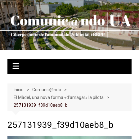
Saltar
al
contenido
Inicio
Comunic@ndo
El Màdel, una nova forma «d’amagar» la pilota
257131939_f39d10aeb8_b
257131939_f39d10aeb8_b