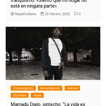
franquismo: «Siento que mi hogar no
está en ninguna parte»
NaylaOrellana
25 febrero, 2026
0
Comunic@ndo
Entrevist@ndo
Historia
Sociedad
Viajes
Mamadu Dialo, sintecho: “La vida es