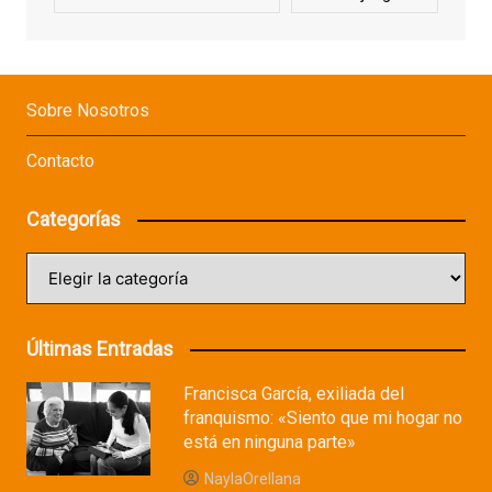
Sobre Nosotros
Contacto
Categorías
Categorías
Últimas Entradas
Francisca García, exiliada del
franquismo: «Siento que mi hogar no
está en ninguna parte»
NaylaOrellana