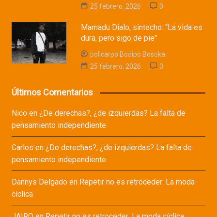
25 febrero, 2026
0
Mamadu Dialo, sintecho: “La vida es
dura, pero sigo de pie”
policarpo Bodipo Bosoka
25 febrero, 2026
0
Últimos Comentarios
Nico
en
¿De derechas?, ¿de izquierdas? La falta de
pensamiento independiente
Carlos
en
¿De derechas?, ¿de izquierdas? La falta de
pensamiento independiente
Dannys Delgado
en
Repetir no es retroceder: La moda
cíclica
JAIRO
en
Repetir no es retroceder: La moda cíclica