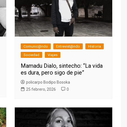
Comunic@ndo
Entrevist@ndo
Historia
Sociedad
Viajes
Mamadu Dialo, sintecho: “La vida
es dura, pero sigo de pie”
policarpo Bodipo Bosoka
25 febrero, 2026
0