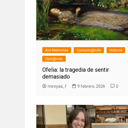
Ars Memoriae
Comunic@ndo
Historia
Opin@ndo
Ofelia: la tragedia de sentir
demasiado
mireyaa_f
9 febrero, 2026
0