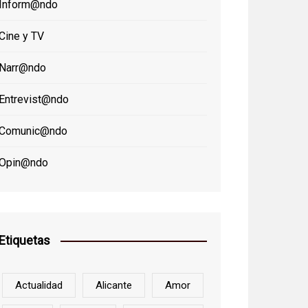
Inform@ndo
Cine y TV
Narr@ndo
Entrevist@ndo
Comunic@ndo
Opin@ndo
Etiquetas
Actualidad
Alicante
Amor