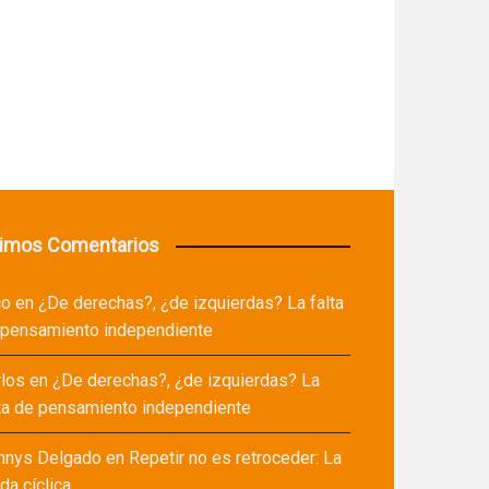
timos Comentarios
co
en
¿De derechas?, ¿de izquierdas? La falta
 pensamiento independiente
rlos
en
¿De derechas?, ¿de izquierdas? La
ta de pensamiento independiente
nnys Delgado
en
Repetir no es retroceder: La
a cíclica