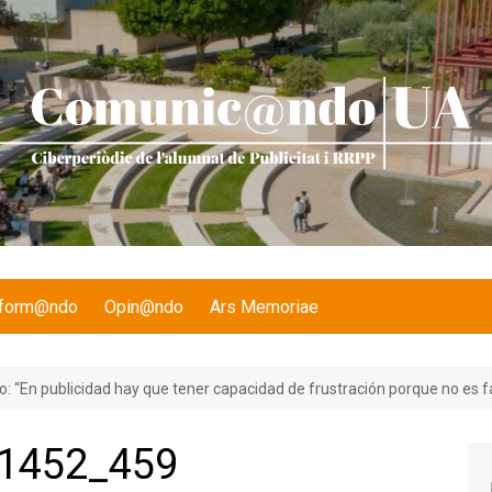
nform@ndo
Opin@ndo
Ars Memoriae
 “En publicidad hay que tener capacidad de frustración porque no es fá
1452_459