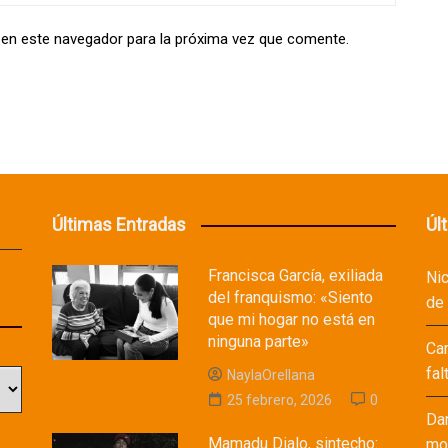
 en este navegador para la próxima vez que comente.
Últimas Entradas
Úl
Francisca García, exiliada
Ni
del franquismo: «Siento
de
que mi hogar no está en
ninguna parte»
Ca
fal
NaylaOrellana
25 febrero, 2026
0
Da
Mamadu Dialo, sintecho:
mod