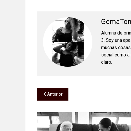
GemaTom
Alumna de prim
3. Soy una apa
muchas cosas. 
social como a n
claro.
Navegación
Anterior
de
entradas