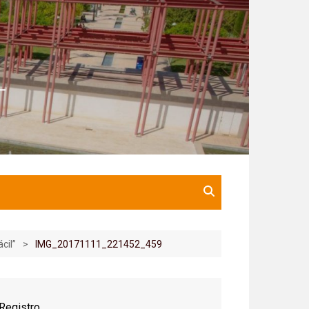
cil”
IMG_20171111_221452_459
Registro