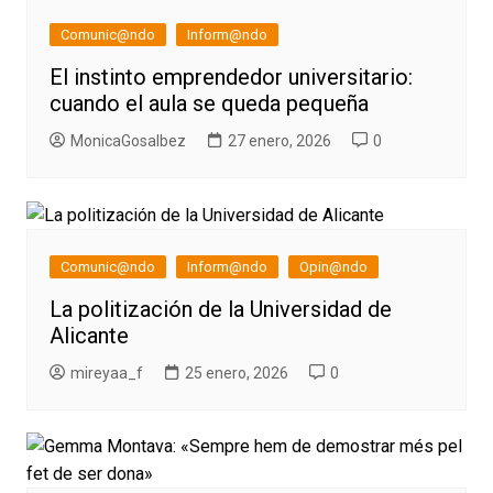
Comunic@ndo
Inform@ndo
El instinto emprendedor universitario:
cuando el aula se queda pequeña
MonicaGosalbez
27 enero, 2026
0
Comunic@ndo
Inform@ndo
Opin@ndo
La politización de la Universidad de
Alicante
mireyaa_f
25 enero, 2026
0