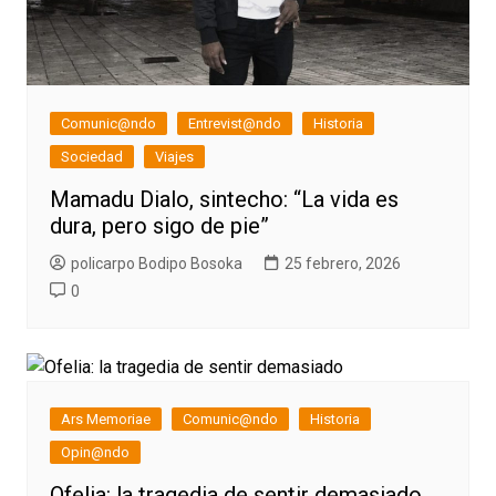
Comunic@ndo
Entrevist@ndo
Historia
Sociedad
Viajes
Mamadu Dialo, sintecho: “La vida es
dura, pero sigo de pie”
policarpo Bodipo Bosoka
25 febrero, 2026
0
Ars Memoriae
Comunic@ndo
Historia
Opin@ndo
Ofelia: la tragedia de sentir demasiado