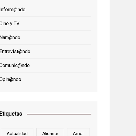
Inform@ndo
Cine y TV
Narr@ndo
Entrevist@ndo
Comunic@ndo
Opin@ndo
Etiquetas
Actualidad
Alicante
Amor