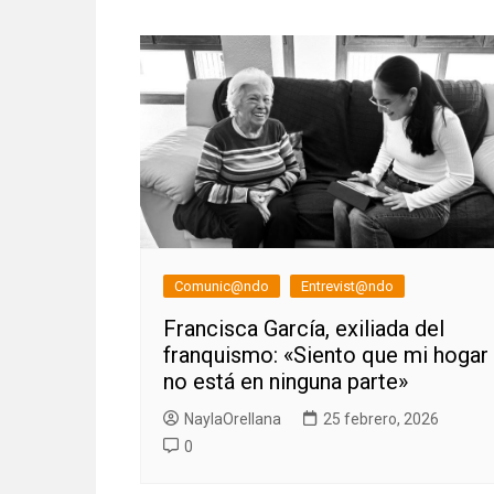
de
entradas
Comunic@ndo
Entrevist@ndo
Francisca García, exiliada del
franquismo: «Siento que mi hogar
no está en ninguna parte»
NaylaOrellana
25 febrero, 2026
0