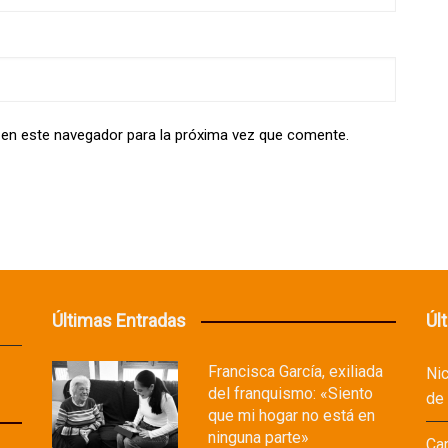
 en este navegador para la próxima vez que comente.
Últimas Entradas
Úl
Francisca García, exiliada
Ni
del franquismo: «Siento
de
que mi hogar no está en
ninguna parte»
Ca