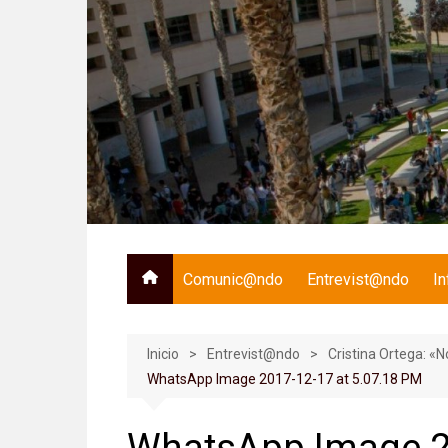
Saltar
al
contenido
Comunic@ndo
Entrevist@ndo
I
Inicio
Entrevist@ndo
Cristina Ortega: «N
WhatsApp Image 2017-12-17 at 5.07.18 PM