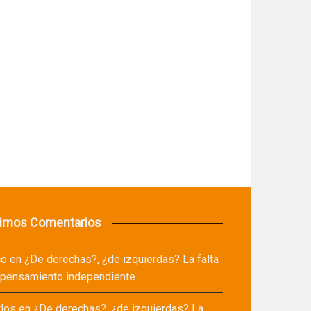
timos Comentarios
co
en
¿De derechas?, ¿de izquierdas? La falta
 pensamiento independiente
rlos
en
¿De derechas?, ¿de izquierdas? La