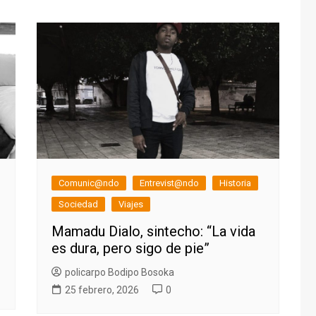
Comunic@ndo
Entrevist@ndo
Historia
Sociedad
Viajes
Mamadu Dialo, sintecho: “La vida
es dura, pero sigo de pie”
policarpo Bodipo Bosoka
25 febrero, 2026
0