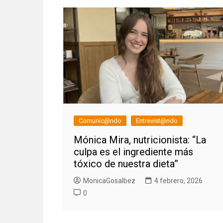
Comunic@ndo
Entrevist@ndo
Mónica Mira, nutricionista: “La
culpa es el ingrediente más
tóxico de nuestra dieta”
MonicaGosalbez
4 febrero, 2026
0