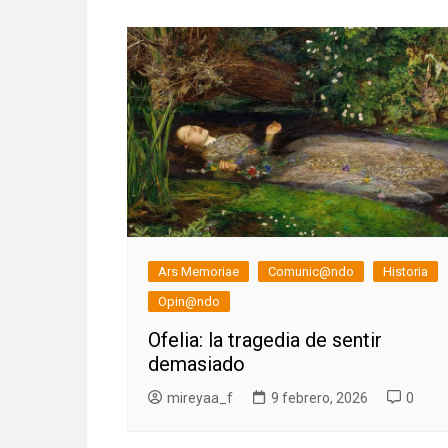
Ars Memoriae
Comunic@ndo
Historia
Opin@ndo
Ofelia: la tragedia de sentir
demasiado
mireyaa_f
9 febrero, 2026
0