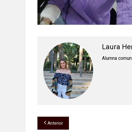
Laura He
Alumna comuni
Navegación
Anterior