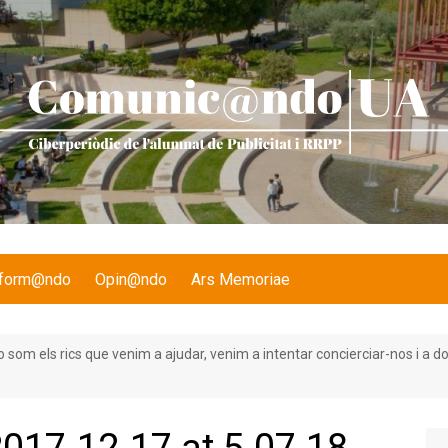
nform@ndo
Opin@ndo
Ars Memoriae
o som els rics que venim a ajudar, venim a intentar concierciar-nos i a 