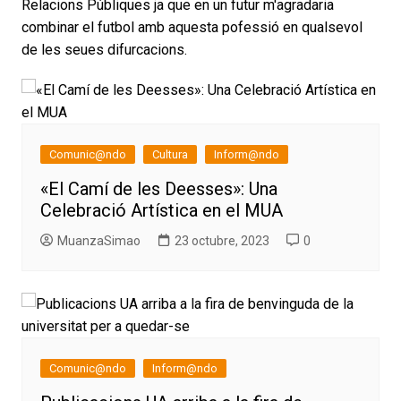
Relacions Públiques ja que en un futur m'agradaria
combinar el futbol amb aquesta pofessió en qualsevol
de les seues difurcacions.
Comunic@ndo
Cultura
Inform@ndo
«El Camí de les Deesses»: Una
Celebració Artística en el MUA
MuanzaSimao
23 octubre, 2023
0
Comunic@ndo
Inform@ndo