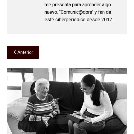
me presenta para aprender algo
nuevo. "Comunic@dora" y fan de
este ciberperiódico desde 2012.
Navegación
Anterior
de
entradas