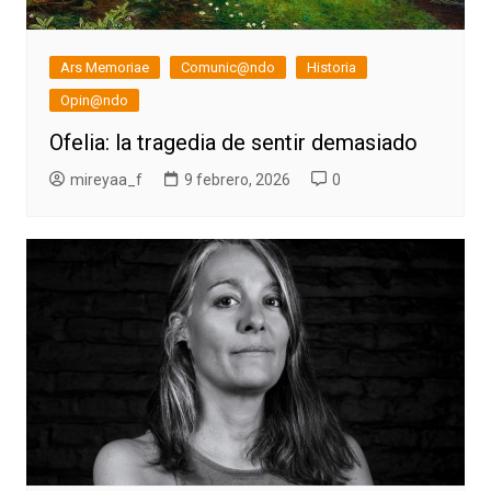
Ars Memoriae
Comunic@ndo
Historia
Opin@ndo
Ofelia: la tragedia de sentir demasiado
mireyaa_f
9 febrero, 2026
0