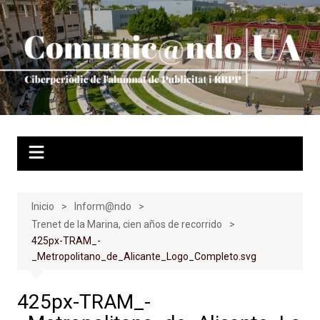
Saltar
al
contenido
Inicio
Inform@ndo
Trenet de la Marina, cien años de recorrido
425px-TRAM_-
_Metropolitano_de_Alicante_Logo_Completo.svg
425px-TRAM_-