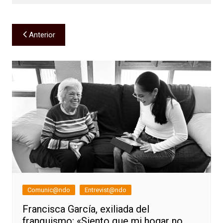
Navegación
Anterior
de
entradas
Comunic@ndo
Entrevist@ndo
Francisca García, exiliada del
franquismo: «Siento que mi hogar no