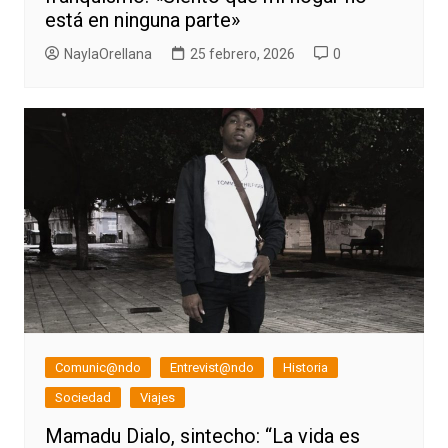
está en ninguna parte»
NaylaOrellana
25 febrero, 2026
0
Comunic@ndo
Entrevist@ndo
Historia
Sociedad
Viajes
Mamadu Dialo, sintecho: “La vida es