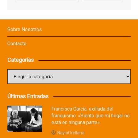
Sobre Nosotros
Contacto
Categorías
Categorías
Últimas Entradas
Francisca García, exiliada del
franquismo: «Siento que mi hogar no
está en ninguna parte»
NaylaOrellana