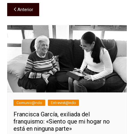
Navegación
Anterior
de
entradas
Comunic@ndo
Entrevist@ndo
Francisca García, exiliada del
franquismo: «Siento que mi hogar no
está en ninguna parte»