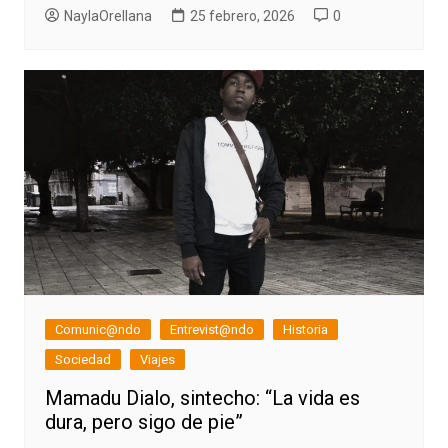
NaylaOrellana
25 febrero, 2026
0
Comunic@ndo
Entrevist@ndo
Historia
Sociedad
Viajes
Mamadu Dialo, sintecho: “La vida es
dura, pero sigo de pie”