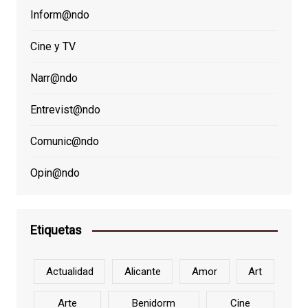
Inform@ndo
Cine y TV
Narr@ndo
Entrevist@ndo
Comunic@ndo
Opin@ndo
Etiquetas
Actualidad
Alicante
Amor
Art
Arte
Benidorm
Cine