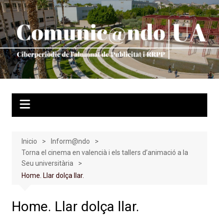
Saltar
al
contenido
Inicio
Inform@ndo
Torna el cinema en valencià i els tallers d’animació a la
Seu universitària
Home. Llar dolça llar.
Home. Llar dolça llar.