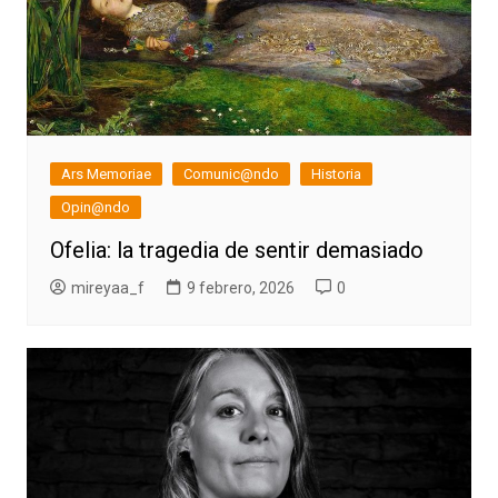
Ars Memoriae
Comunic@ndo
Historia
Opin@ndo
Ofelia: la tragedia de sentir demasiado
mireyaa_f
9 febrero, 2026
0