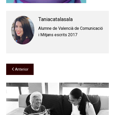
Taniacatalasala
Alumne de Valencià de Comunicació
i Mitjans escrits 2017
Navegación
Anterior
de
entradas