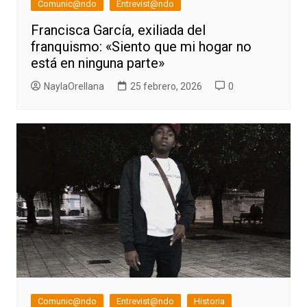
Comunic@ndo
Entrevist@ndo
Francisca García, exiliada del
franquismo: «Siento que mi hogar no
está en ninguna parte»
NaylaOrellana
25 febrero, 2026
0
Comunic@ndo
Entrevist@ndo
Historia