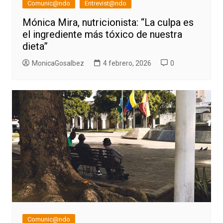
Comunic@ndo
Entrevist@ndo
Mónica Mira, nutricionista: “La culpa es
el ingrediente más tóxico de nuestra
dieta”
MonicaGosalbez
4 febrero, 2026
0
Comunic@ndo