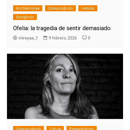
Ars Memoriae
Comunic@ndo
Historia
Opin@ndo
Ofelia: la tragedia de sentir demasiado
mireyaa_f
9 febrero, 2026
0
Comunic@ndo
Cultura
Entrevist@ndo