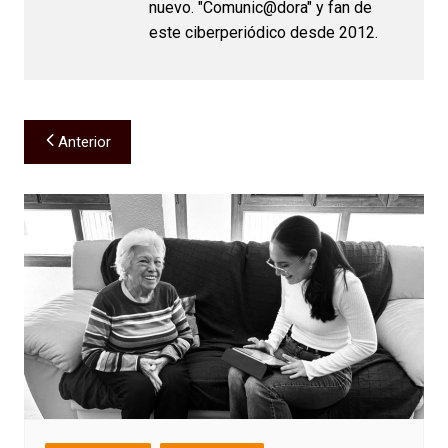
nuevo. "Comunic@dora" y fan de
este ciberperiódico desde 2012.
Navegación
Anterior
de
entradas