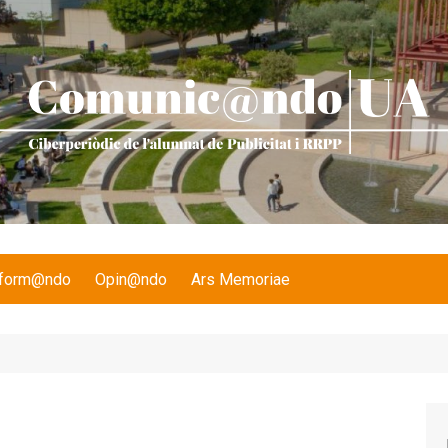
nform@ndo
Opin@ndo
Ars Memoriae