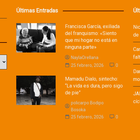
Últimas Entradas
Úl
Francisca García, exiliada
Ni
del franquismo: «Siento
de
que mi hogar no está en
ninguna parte»
Ca
fal
NaylaOrellana
25 febrero, 2026
0
Da
Mamadu Dialo, sintecho:
mod
“La vida es dura, pero sigo
de pie”
JA
cíc
policarpo Bodipo
Bosoka
25 febrero, 2026
0