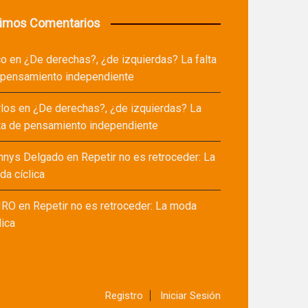
timos Comentarios
co
en
¿De derechas?, ¿de izquierdas? La falta
 pensamiento independiente
rlos
en
¿De derechas?, ¿de izquierdas? La
ta de pensamiento independiente
nnys Delgado
en
Repetir no es retroceder: La
a cíclica
IRO
en
Repetir no es retroceder: La moda
lica
Registro
Iniciar Sesión