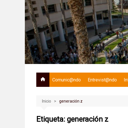
Saltar
al
contenido
Comunic@ndo
Entrevist@ndo
I
Inicio
generación z
Etiqueta:
generación z