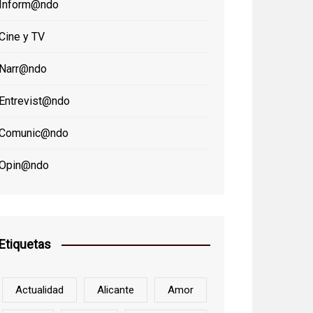
Inform@ndo
Cine y TV
Narr@ndo
Entrevist@ndo
Comunic@ndo
Opin@ndo
Etiquetas
Actualidad
Alicante
Amor