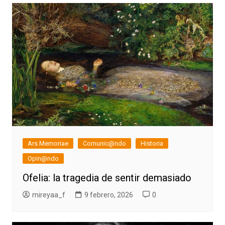
Ars Memoriae
Comunic@ndo
Historia
Opin@ndo
Ofelia: la tragedia de sentir demasiado
mireyaa_f
9 febrero, 2026
0