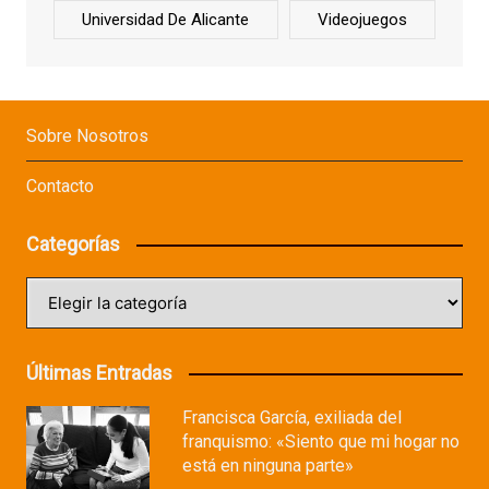
Universidad De Alicante
Videojuegos
Sobre Nosotros
Contacto
Categorías
Categorías
Últimas Entradas
Francisca García, exiliada del
franquismo: «Siento que mi hogar no
está en ninguna parte»