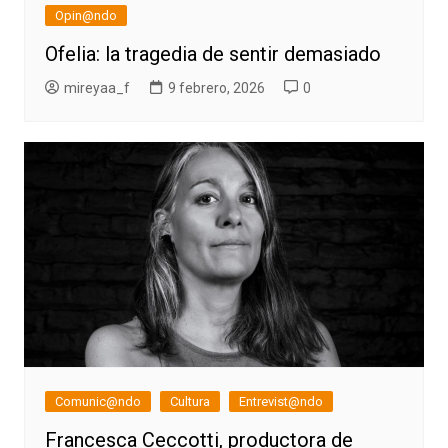
Opin@ndo
Ofelia: la tragedia de sentir demasiado
mireyaa_f
9 febrero, 2026
0
Comunic@ndo
Cultura
Entrevist@ndo
Francesca Ceccotti, productora de