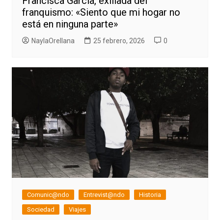
Francisca García, exiliada del
franquismo: «Siento que mi hogar no
está en ninguna parte»
NaylaOrellana
25 febrero, 2026
0
Comunic@ndo
Entrevist@ndo
Historia
Sociedad
Viajes