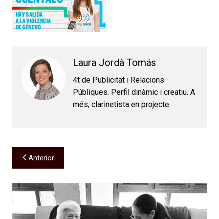
Laura Jordà Tomás
4t de Publicitat i Relacions
Públiques. Perfil dinàmic i creatiu. A
més, clarinetista en projecte.
Navegación
Anterior
de
entradas