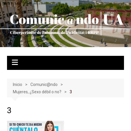
Saltar
al
contenido
Inicio
Comunic@ndo
Mujeres, ¿Sexo débil o no?
3
3