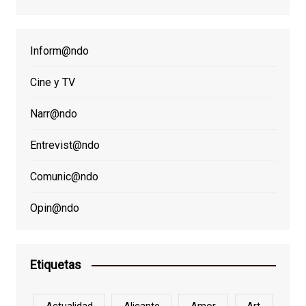
Inform@ndo
Cine y TV
Narr@ndo
Entrevist@ndo
Comunic@ndo
Opin@ndo
Etiquetas