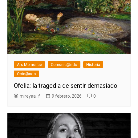
Ars Memoriae
Comunic@ndo
Historia
Opin@ndo
Ofelia: la tragedia de sentir demasiado
mireyaa_f
9 febrero, 2026
0