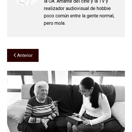
la UA. Amante del cine y la TV y
realizador audiovisual de hobbie
poco común entre la gente normal,
pero mola.
Navegación
Anterior
de
entradas