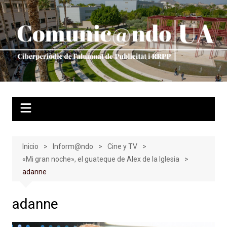
Saltar
al
contenido
Inicio
Inform@ndo
Cine y TV
«Mi gran noche», el guateque de Alex de la Iglesia
adanne
adanne