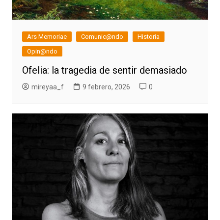
Ars Memoriae
Comunic@ndo
Historia
Opin@ndo
Ofelia: la tragedia de sentir demasiado
mireyaa_f
9 febrero, 2026
0