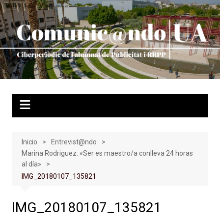
Saltar
al
contenido
Inicio
Entrevist@ndo
Marina Rodriguez: «Ser es maestro/a conlleva 24 horas
al día»
IMG_20180107_135821
IMG_20180107_135821