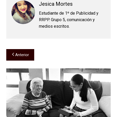
Jesica Mortes
Estudiante de 1º de Publicidad y
RRPP. Grupo 5, comunicación y
medios escritos.
Navegación
Anterior
de
entradas