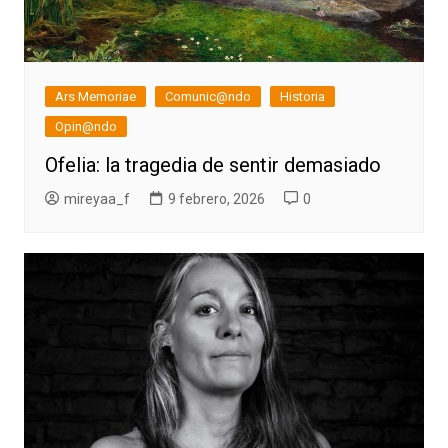
Ars Memoriae
Comunic@ndo
Historia
Opin@ndo
Ofelia: la tragedia de sentir demasiado
mireyaa_f
9 febrero, 2026
0