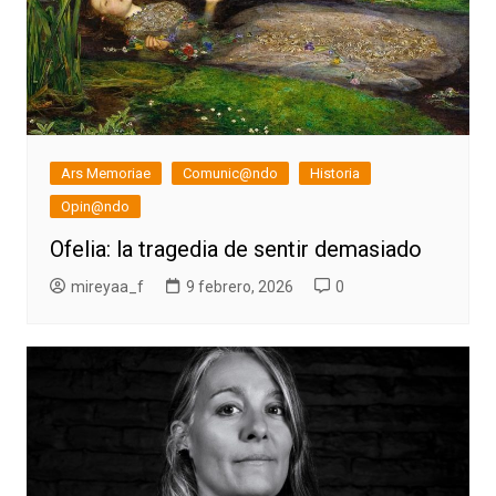
Ars Memoriae
Comunic@ndo
Historia
Opin@ndo
Ofelia: la tragedia de sentir demasiado
mireyaa_f
9 febrero, 2026
0