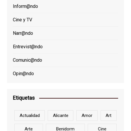
Inform@ndo
Cine y TV
Narr@ndo
Entrevist@ndo
Comunic@ndo
Opin@ndo
Etiquetas
Actualidad
Alicante
Amor
Art
Arte
Benidorm
Cine