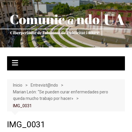
Saltar
al
contenido
Inicio
Entrevist@ndo
Marian León: “Se pueden curar enfermedades pero
queda mucho trabajo por hacer»
IMG_0031
IMG_0031