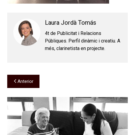
Laura Jordà Tomás
4t de Publicitat i Relacions
Públiques. Perfil dinàmic i creatiu. A
més, clarinetista en projecte.
Navegación
Anterior
de
entradas