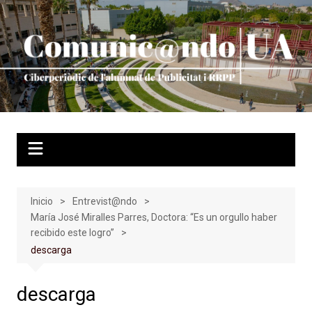
Saltar
al
contenido
Inicio
Entrevist@ndo
María José Miralles Parres, Doctora: “Es un orgullo haber
recibido este logro”
descarga
descarga