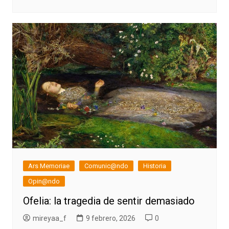
Ars Memoriae
Comunic@ndo
Historia
Opin@ndo
Ofelia: la tragedia de sentir demasiado
mireyaa_f
9 febrero, 2026
0