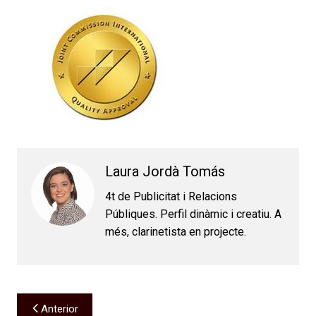
Laura Jordà Tomás
4t de Publicitat i Relacions
Públiques. Perfil dinàmic i creatiu. A
més, clarinetista en projecte.
Navegación
Anterior