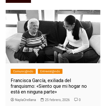
de
entradas
Comunic@ndo
Entrevist@ndo
Francisca García, exiliada del
franquismo: «Siento que mi hogar no
está en ninguna parte»
NaylaOrellana
25 febrero, 2026
0