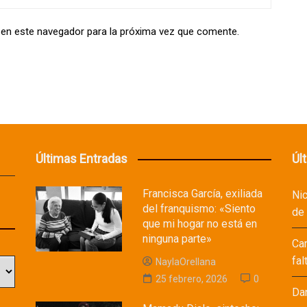
 en este navegador para la próxima vez que comente.
Últimas Entradas
Úl
Francisca García, exiliada
Ni
del franquismo: «Siento
de
que mi hogar no está en
ninguna parte»
Ca
fal
NaylaOrellana
25 febrero, 2026
0
Da