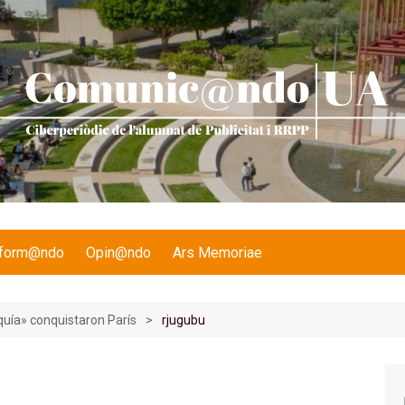
nform@ndo
Opin@ndo
Ars Memoriae
quía» conquistaron París
rjugubu