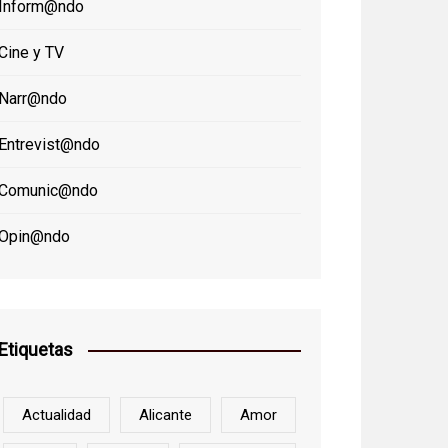
Inform@ndo
Cine y TV
Narr@ndo
Entrevist@ndo
Comunic@ndo
Opin@ndo
Etiquetas
Actualidad
Alicante
Amor