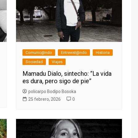
Comunic@ndo
Entrevist@ndo
Historia
Sociedad
Viajes
Mamadu Dialo, sintecho: “La vida
es dura, pero sigo de pie”
policarpo Bodipo Bosoka
25 febrero, 2026
0