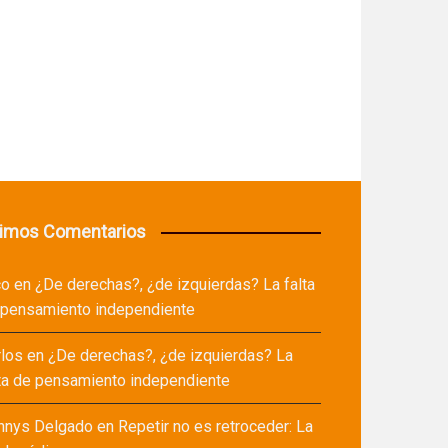
timos Comentarios
co
en
¿De derechas?, ¿de izquierdas? La falta
 pensamiento independiente
rlos
en
¿De derechas?, ¿de izquierdas? La
ta de pensamiento independiente
nnys Delgado
en
Repetir no es retroceder: La