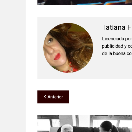
Tatiana F
Licenciada po
publicidad y c
de la buena co
Navegación
Anterior
de
entradas