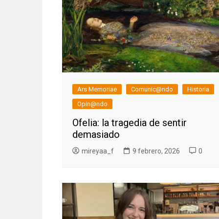
Ars Memoriae
Comunic@ndo
Historia
Opin@ndo
Ofelia: la tragedia de sentir
demasiado
mireyaa_f
9 febrero, 2026
0