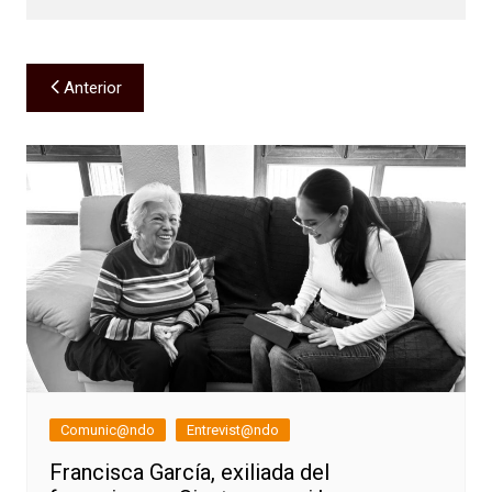
Navegación
Anterior
de
entradas
Comunic@ndo
Entrevist@ndo
Francisca García, exiliada del