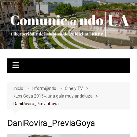
Saltar
al
contenido
Inicio
Inform@ndo
Cine y TV
«Los Goya 2015», una gala muy andaluza
DaniRovira_PreviaGoya
DaniRovira_PreviaGoya