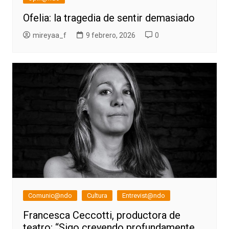
Ofelia: la tragedia de sentir demasiado
mireyaa_f
9 febrero, 2026
0
Comunic@ndo
Cultura
Entrevist@ndo
Francesca Ceccotti, productora de
teatro: “Sigo creyendo profundamente