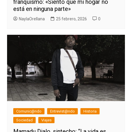
franquismo: «Siento que mi hogar no
está en ninguna parte»
NaylaOrellana
25 febrero, 2026
0
Comunic@ndo
Entrevist@ndo
Historia
Sociedad
Viajes
Mamadu Dialo, sintecho: “La vida es