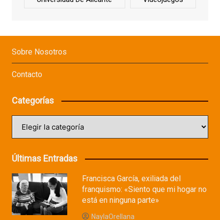
Sobre Nosotros
Contacto
Categorías
Categorías
Últimas Entradas
Francisca García, exiliada del
franquismo: «Siento que mi hogar no
está en ninguna parte»
NaylaOrellana