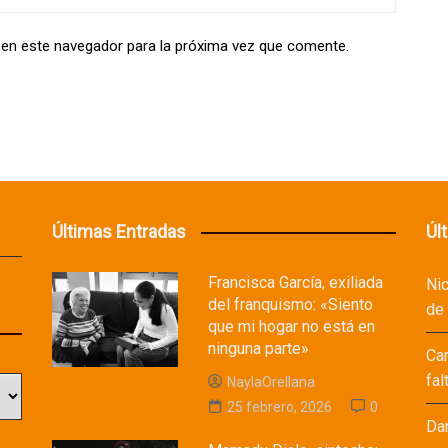
 en este navegador para la próxima vez que comente.
Últimas Entradas
Úl
Francisca García, exiliada
Ni
del franquismo: «Siento
de
que mi hogar no está en
ninguna parte»
Ca
fal
NaylaOrellana
25 febrero, 2026
0
Da