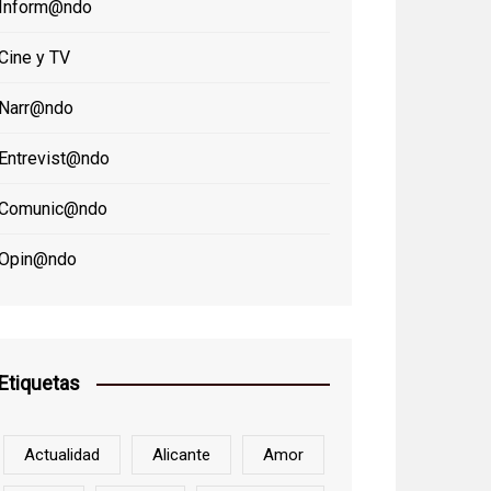
Inform@ndo
Cine y TV
Narr@ndo
Entrevist@ndo
Comunic@ndo
Opin@ndo
Etiquetas
Actualidad
Alicante
Amor