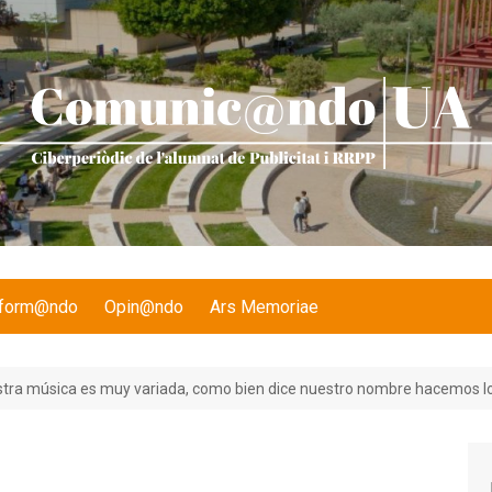
nform@ndo
Opin@ndo
Ars Memoriae
stra música es muy variada, como bien dice nuestro nombre hacemos lo 