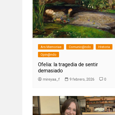
Ars Memoriae
Comunic@ndo
Historia
Opin@ndo
Ofelia: la tragedia de sentir
demasiado
mireyaa_f
9 febrero, 2026
0