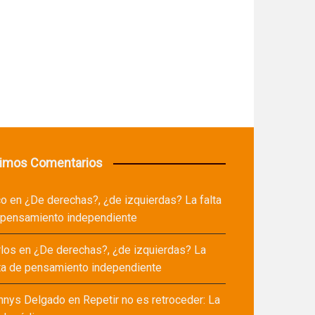
timos Comentarios
co
en
¿De derechas?, ¿de izquierdas? La falta
 pensamiento independiente
rlos
en
¿De derechas?, ¿de izquierdas? La
ta de pensamiento independiente
nnys Delgado
en
Repetir no es retroceder: La