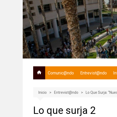
Saltar
al
contenido
Comunic@ndo
Entrevist@ndo
I
Inicio
Entrevist@ndo
Lo Que Surja: “Nue
Lo que surja 2