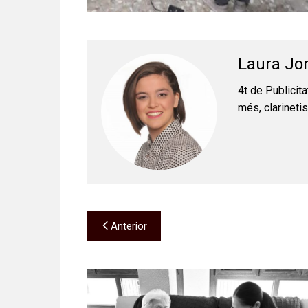
Laura Jo
4t de Publicita
més, clarinetis
Navegación
Anterior
de
entradas