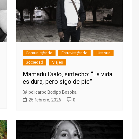
Comunic@ndo
Entrevist@ndo
Historia
Sociedad
Viajes
Mamadu Dialo, sintecho: “La vida
es dura, pero sigo de pie”
policarpo Bodipo Bosoka
25 febrero, 2026
0