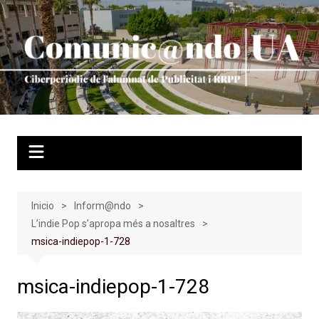
Saltar
al
contenido
Inicio
Inform@ndo
L’indie Pop s’apropa més a nosaltres
msica-indiepop-1-728
msica-indiepop-1-728