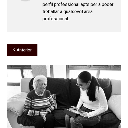
perfil professional apte per a poder
treballar a qualsevol àrea
professional.
Navegación
Anterior
de
entradas