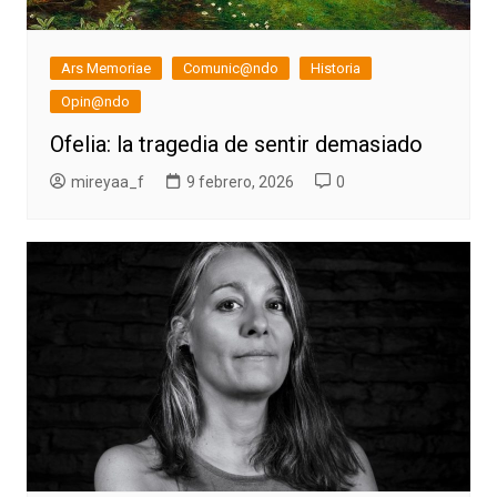
Ars Memoriae
Comunic@ndo
Historia
Opin@ndo
Ofelia: la tragedia de sentir demasiado
mireyaa_f
9 febrero, 2026
0