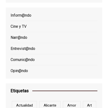
Inform@ndo
Cine y TV
Narr@ndo
Entrevist@ndo
Comunic@ndo
Opin@ndo
Etiquetas
Actualidad
Alicante
Amor
Art